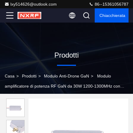
lxy514626@outlook.com
86--15361056787
Chiacchierata
Prodotti
Casa
>
Prodotti
>
Modulo Anti-Drone GaN
>
Modulo
amplificatore di potenza RF GaN da 30W 1200-1300MHz con
circolatore integrato per interferenza UAV