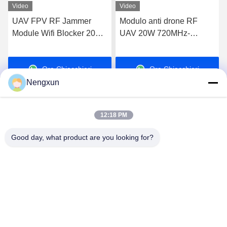
Video
Video
UAV FPV RF Jammer
Modulo anti drone RF
Module Wifi Blocker 20W
UAV 20W 720MHz-
600MHz-700MHz
840MHz FPV C-UAS
Drone Wifi Bluetooth
Ora Chiacchieri
Ora Chiacchieri
Jammer
Nengxun
12:18 PM
Good day, what product are you looking for?
Nengxun Communication Technology Co.,Ltd.
lxy514626@outlook.com
86--15361056787
Indirizzo: 401, Jinxinuo Signal Connection Technology
Industrial Park, n. 50, Baolong 2nd Road, Baolong Street,
distretto di Longgang, città di Shenzhen, provincia del