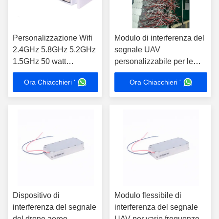
Personalizzazione Wifi
Modulo di interferenza del
2.4GHz 5.8GHz 5.2GHz
segnale UAV
1.5GHz 50 watt
personalizzabile per le
amplificatore a larga
vostre esigenze specifiche
Ora Chiacchieri '
Ora Chiacchieri '
banda Ham Radio di
frequenza ultraelevata rf
di VHF di 100 watt
Dispositivo di
Modulo flessibile di
interferenza del segnale
interferenza del segnale
del drone aereo
UAV per varie frequenze