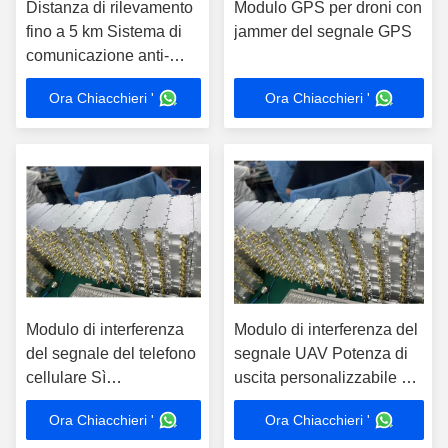
Distanza di rilevamento
Modulo GPS per droni con
fino a 5 km Sistema di
jammer del segnale GPS
comunicazione anti-
interferenze FuryLink
Ora Chiacchieri '
Ora Chiacchieri '
Potenza di uscita
personalizzabile
Modulo di interferenza
Modulo di interferenza del
del segnale del telefono
segnale UAV Potenza di
cellulare Sì
uscita personalizzabile e
Certificazione FCC e
interferente del segnale
Ora Chiacchieri '
Ora Chiacchieri '
modulo di interferenza
GPS