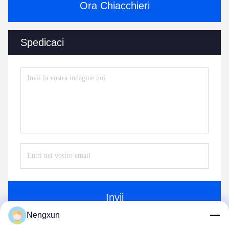
Ora Chiacchieri
Spedicaci
Invii
Nengxun