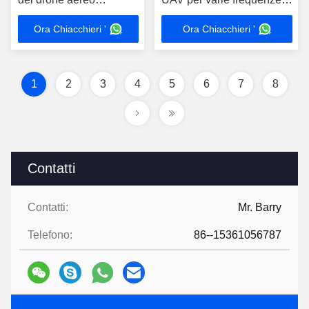
compatto per le vostre
dei droni
Ora Chiacchieri '
Ora Chiacchieri '
esigenze
1
2
3
4
5
6
7
8
Contatti
Contatti:
Mr. Barry
Telefono:
86--15361056787