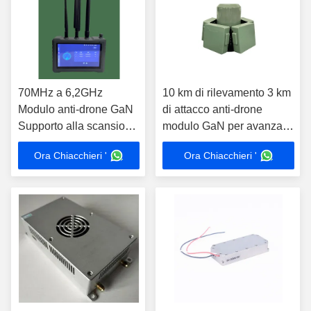
70MHz a 6,2GHz
10 km di rilevamento 3 km
Modulo anti-drone GaN
di attacco anti-drone
Supporto alla scansione
modulo GaN per avanzato
e al riconoscimento
mobile UAV rilevamento e
Ora Chiacchieri '
Ora Chiacchieri '
dello spettro Tecnologia
contromisure
avanzata