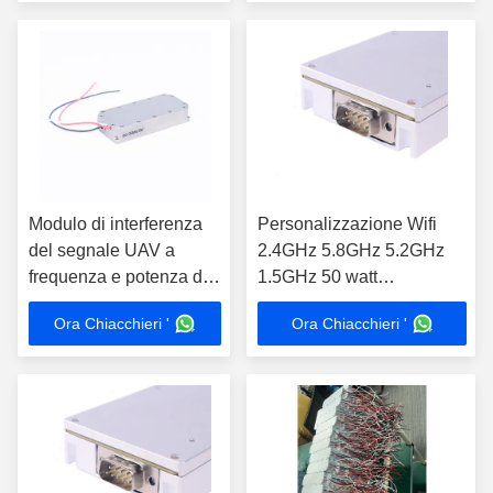
del segnale UAV
Modulo di interferenza
Personalizzazione Wifi
del segnale UAV a
2.4GHz 5.8GHz 5.2GHz
frequenza e potenza di
1.5GHz 50 watt
uscita personalizzato
amplificatore a larga
Ora Chiacchieri '
Ora Chiacchieri '
banda Ham Radio di
frequenza ultraelevata rf di
VHF di 100 watt