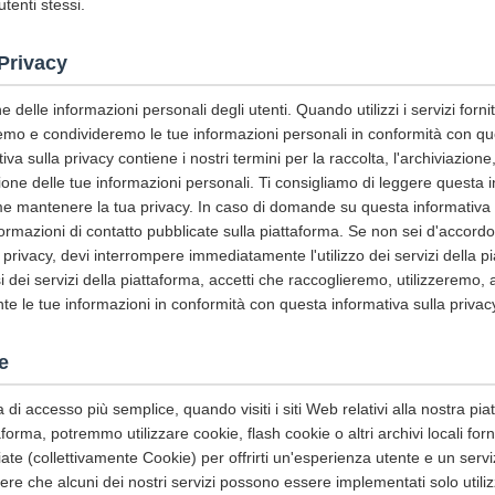
utenti stessi.
 Privacy
 delle informazioni personali degli utenti. Quando utilizzi i servizi fornit
remo e condivideremo le tue informazioni personali in conformità con qu
a sulla privacy contiene i nostri termini per la raccolta, l'archiviazione, l
ione delle tue informazioni personali. Ti consigliamo di leggere questa i
ome mantenere la tua privacy. In caso di domande su questa informativa s
nformazioni di contatto pubblicate sulla piattaforma. Se non sei d'accord
 privacy, devi interrompere immediatamente l'utilizzo dei servizi della 
si dei servizi della piattaforma, accetti che raccoglieremo, utilizzeremo,
e le tue informazioni in conformità con questa informativa sulla privac
e
a di accesso più semplice, quando visiti i siti Web relativi alla nostra piatt
ttaforma, potremmo utilizzare cookie, flash cookie o altri archivi locali for
iate (collettivamente Cookie) per offrirti un'esperienza utente e un serviz
e che alcuni dei nostri servizi possono essere implementati solo utiliz