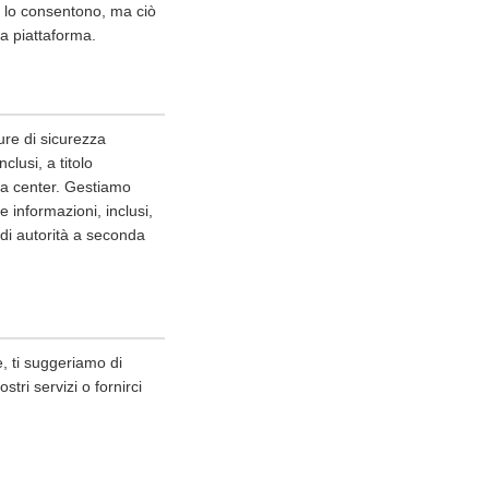
er lo consentono, ma ciò
lla piattaforma.
ure di sicurezza
clusi, a titolo
ata center. Gestiamo
 informazioni, inclusi,
i di autorità a seconda
, ti suggeriamo di
tri servizi o fornirci