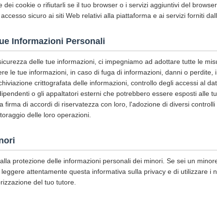
 dei cookie o rifiutarli se il tuo browser o i servizi aggiuntivi del brows
 accesso sicuro ai siti Web relativi alla piattaforma e ai servizi forniti da
tue Informazioni Personali
 sicurezza delle tue informazioni, ci impegniamo ad adottare tutte le mis
e le tue informazioni, in caso di fuga di informazioni, danni o perdite, in
chiviazione crittografata delle informazioni, controllo degli accessi al d
pendenti o gli appaltatori esterni che potrebbero essere esposti alle tue
 la firma di accordi di riservatezza con loro, l'adozione di diversi controll
itoraggio delle loro operazioni.
nori
lla protezione delle informazioni personali dei minori. Se sei un minore
 leggere attentamente questa informativa sulla privacy e di utilizzare i nos
rizzazione del tuo tutore.