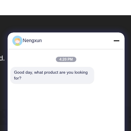
Nengxun
d.
4:20 PM
Good day, what product are you looking 
Collegamenti Rapidi
for?
Profilo aziendale
Giro della fabbrica
Controllo di qualità
Notizie