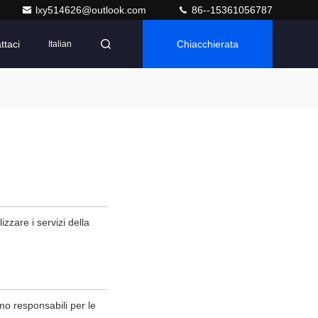
lxy514626@outlook.com
86--15361056787
ttaci
Chiacchierata
Italian
zzare i servizi della
mo responsabili per le