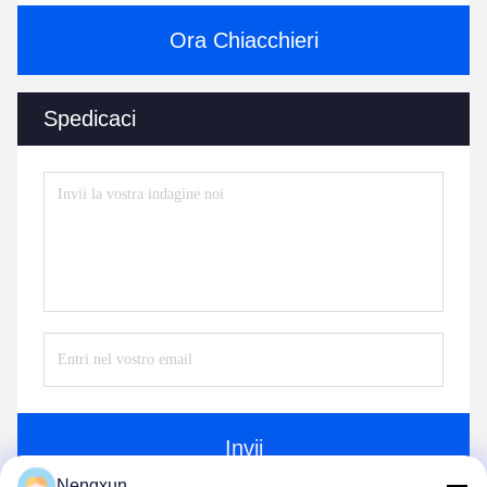
Ora Chiacchieri
Spedicaci
Invii
Nengxun