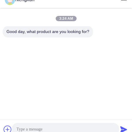
3:24 AM
Good day, what product are you looking for?
Nengxun Communication Technology Co.,Ltd.
lxy514626@outlook.com
86--15361056787
Indirizzo: 401, Jinxinuo Signal Connection Technology
Industrial Park, n. 50, Baolong 2nd Road, Baolong Street,
distretto di Longgang, città di Shenzhen, provincia del
Guangdong
Buona qualità della Cina Modulo anti-drone GaN Fornitore.
© di Copyright 2024-2026 Nengxun Communication
Technology Co.,Ltd. . Tutti i diritti riservati.