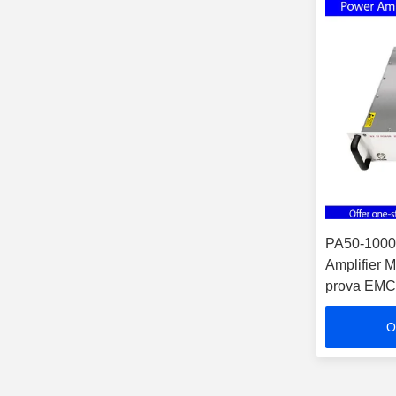
PA50-100
Amplifier M
prova EMC 
segnale 22
O