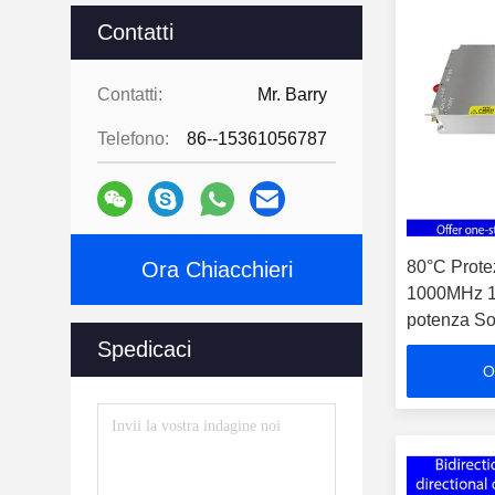
Contatti
Contatti:
Mr. Barry
Telefono:
86--15361056787
Ora Chiacchieri
80°C Prote
1000MHz 10
potenza So
Spedicaci
per test E
O
elettronich