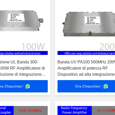
zione UL Banda 300-
Banda UV PA100 500MHz 20
0W RF Amplificatore di
Amplificatore di potenza RF
luzione di integrazione
Dispositivo ad alta integrazione
MC Contro misure
test EMC e contromisure elettr
ra Chiacchieri '
Ora Chiacchieri '
e