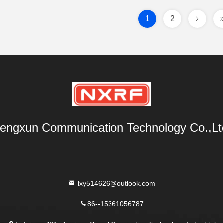
1
2
engxun Communication Technology Co.,Lt
lxy514626@outlook.com
86--15361056787