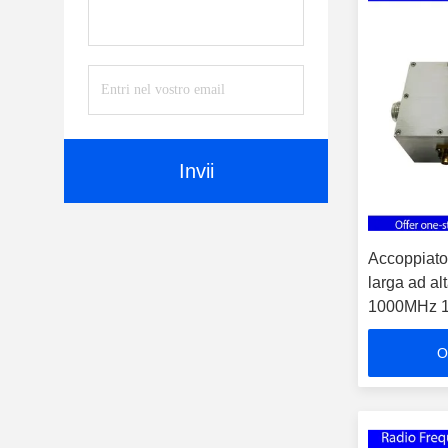
Invii
Accoppiato
larga ad al
1000MHz 10
microonde
O