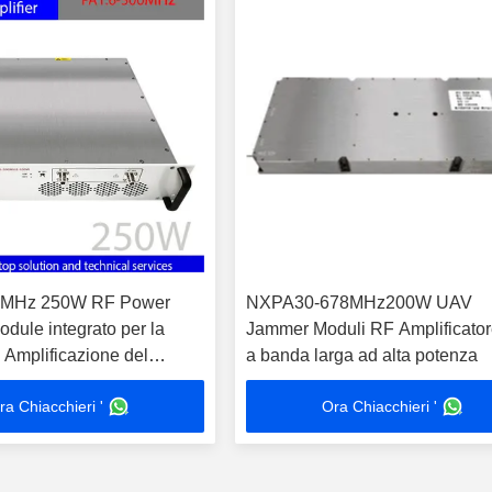
0MHz 250W RF Power
NXPA30-678MHz200W UAV
odule integrato per la
Jammer Moduli RF Amplificato
Amplificazione del
a banda larga ad alta potenza
0V Voltaggio di lavoro
ra Chiacchieri '
Ora Chiacchieri '