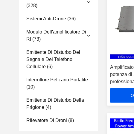
(328)
Sistemi Anti-Drone
(36)
Modulo Dell'amplificatore Di
Rf
(73)
Emittente Di Disturbo Del
Segnale Del Telefono
Cellulare
(6)
Amplificato
potenza di
Interruttore Pelicano Portatile
professiona
(10)
20A Freque
O
600MHz
Emittente Di Disturbo Della
Prigione
(4)
Rilevatore Di Droni
(8)