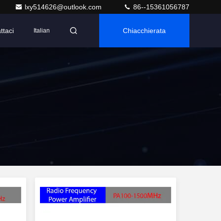
lxy514626@outlook.com
86--15361056787
ttaci
Chiacchierata
Italian