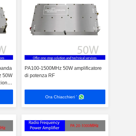
 banda
PA100-1500MHz 50W amplificatore
Hz 50W
di potenza RF
zione
dagno
Ora Chiacchieri '