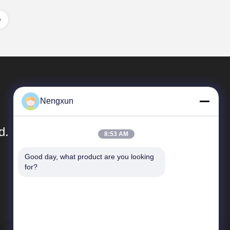
Nengxun
d.
8:53 AM
Good day, what product are you looking 
Collegamenti Rapidi
for?
Profilo aziendale
Giro della fabbrica
Controllo di qualità