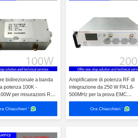
re bidirezionale a banda
Amplificatore di potenza RF di
ta potenza 100K -
integrazione da 250 W PA1.6-
0W per misurazioni RF /
500MHz per la prova EMC
Amplificazione del segnale Port
ra Chiacchieri '
Ora Chiacchieri '
ingresso onde stazionarie ≤2.0