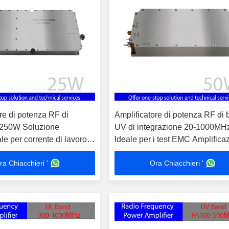
re di potenza RF di
Amplificatore di potenza RF di
 250W Soluzione
UV di integrazione 20-1000M
le per corrente di lavoro ≤
Ideale per i test EMC Amplifica
nza operativa 10MHz-
del segnale Piattezza del gua
ra Chiacchieri '
Ora Chiacchieri '
in banda ≤3±1dB