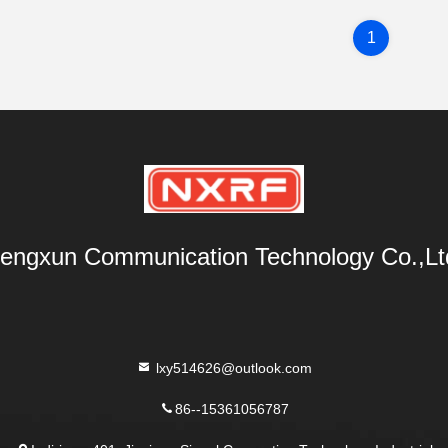
1
engxun Communication Technology Co.,Lt
lxy514626@outlook.com
86--15361056787