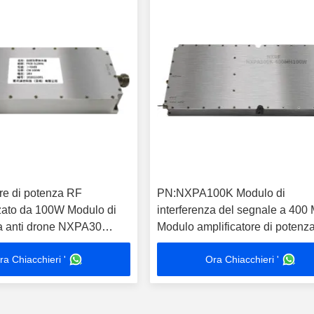
ore di potenza RF
PN:NXPA100K Modulo di
zato da 100W Modulo di
interferenza del segnale a 400
za anti drone NXPA30
Modulo amplificatore di potenz
banda larga
ra Chiacchieri '
Ora Chiacchieri '