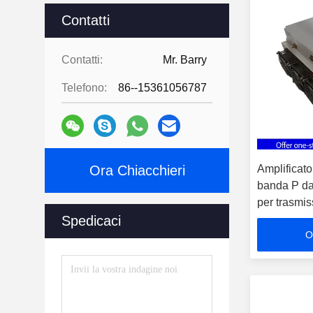
Contatti
Contatti:
Mr. Barry
Telefono:
86--15361056787
Ora Chiacchieri
Amplificato
banda P d
per trasmi
Spedicaci
O