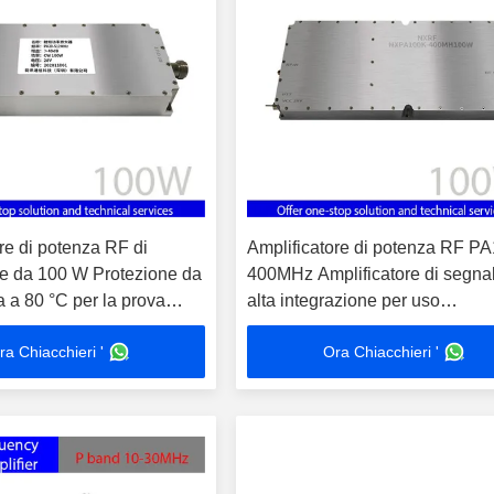
re di potenza RF di
Amplificatore di potenza RF P
ne da 100 W Protezione da
400MHz Amplificatore di segna
 a 80 °C per la prova
alta integrazione per uso
icazione del segnale
professionale 100W
ra Chiacchieri '
Ora Chiacchieri '
da UV 20-512MHz