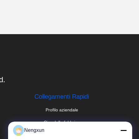
d.
Collegamenti Rapidi
Profilo aziendale
Giro della fabbrica
Nengxun
Controllo di qualità