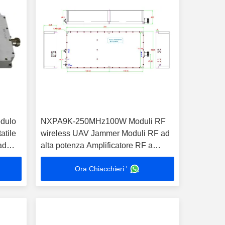
dulo
NXPA9K-250MHz100W Moduli RF
atile
wireless UAV Jammer Moduli RF ad
ad
alta potenza Amplificatore RF a
banda larga
Ora Chiacchieri '