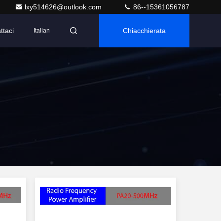
lxy514626@outlook.com
86--15361056787
ttaci
Chiacchierata
Italian