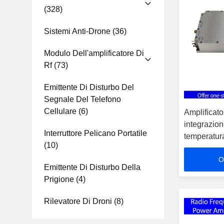
(328)
Sistemi Anti-Drone
(36)
Modulo Dell'amplificatore Di
Rf
(73)
Emittente Di Disturbo Del
Segnale Del Telefono
Cellulare
(6)
Amplificato
integrazio
Interruttore Pelicano Portatile
temperatura
(10)
EMC Amplif
O
nella ban
Emittente Di Disturbo Della
Prigione
(4)
Rilevatore Di Droni
(8)