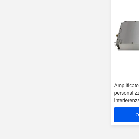
Amplificat
personaliz
interferen
512MHz
O