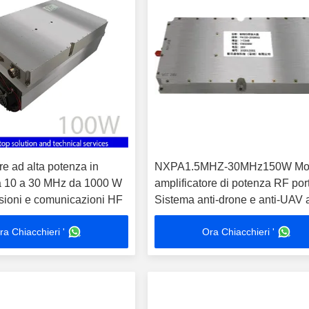
re ad alta potenza in
NXPA1.5MHZ-30MHz150W Mo
a 10 a 30 MHz da 1000 W
amplificatore di potenza RF port
ssioni e comunicazioni HF
Sistema anti-drone e anti-UAV 
alta potenza con accessori
ra Chiacchieri '
Ora Chiacchieri '