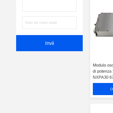
Invii
Modulo osci
di potenza 
NXPA30 6
O