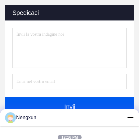
Spedicaci
Invii
Nengxun
12:16 PM