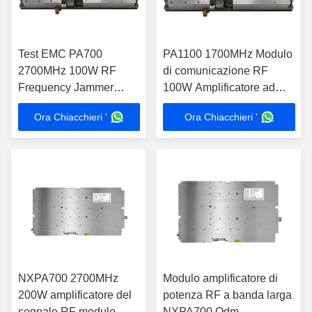
Test EMC PA700
PA1100 1700MHz Modulo
2700MHz 100W RF
di comunicazione RF
Frequency Jammer
100W Amplificatore ad
Modulo anti-drone
alta potenza
Ora Chiacchieri '
Ora Chiacchieri '
NXPA700 2700MHz
Modulo amplificatore di
200W amplificatore del
potenza RF a banda larga
segnale RF modulo
NXPA700 Odm