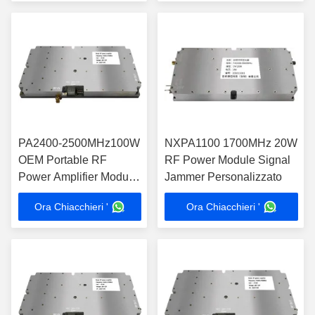
PA2400-2500MHz100W
NXPA1100 1700MHz 20W
OEM Portable RF
RF Power Module Signal
Power Amplifier Module
Jammer Personalizzato
Sistema anti-drone ad
Ora Chiacchieri '
Ora Chiacchieri '
alta potenza con
accessori