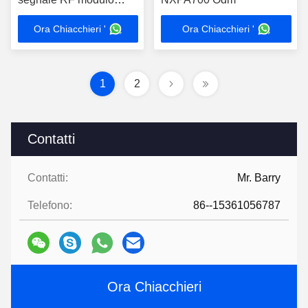
UAV per radar
Ora Chiacchieri '
Ora Chiacchieri '
1
2
Contatti
Contatti:
Mr. Barry
Telefono:
86--15361056787
Ora Chiacchieri