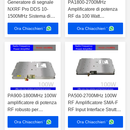
Generatore di segnale
PA1800-2700MHz
NXRF Pro DDS 10-
Amplificatore di potenza
1500MHz Sistema di
RF da 100 Watt
frequenza regolabile
Dispositivo ad alta
Ora Chiacchieri '
Ora Chiacchieri '
con funzione di standby
integrazione per test EMC
Standby attivato dal
e amplificazione del
comando
segnale
PA900-1800MHz 100W
PA500-2700MHz 100W
amplificatore di potenza
RF Amplificatore SMA-F
RF robusto per
RF Input Interface Struttura
l'amplificazione del
compatta
Ora Chiacchieri '
Ora Chiacchieri '
segnale professionale