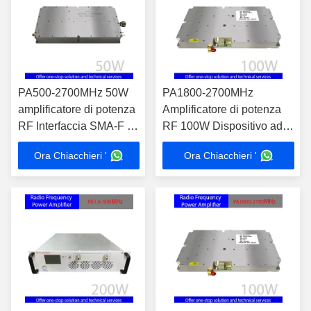
PA500-2700MHz 50W
PA1800-2700MHz
amplificatore di potenza
Amplificatore di potenza
RF Interfaccia SMA-F ad
RF 100W Dispositivo ad
alta integrazione per
alta integrazione per test
Ora Chiacchieri '
Ora Chiacchieri '
ingresso di segnale
EMC Amplificazione del
flessibile
segnale Interfaccia di
ingresso RF SMA-F