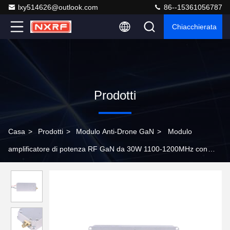
lxy514626@outlook.com
86--15361056787
Chiacchierata
Prodotti
Casa
>
Prodotti
>
Modulo Anti-Drone GaN
>
Modulo
amplificatore di potenza RF GaN da 30W 1100-1200MHz con
circolatore integrato per interferenza UAV