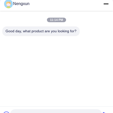
Nengxun
11:14 PM
Good day, what product are you looking for?
Nengxun Communication Technology Co.,Ltd.
lxy514626@outlook.com
86--15361056787
Indirizzo: 401, Jinxinuo Signal Connection Technology
Industrial Park, n. 50, Baolong 2nd Road, Baolong Street,
distretto di Longgang, città di Shenzhen, provincia del
Guangdong
Buona qualità della Cina Modulo anti-drone GaN Fornitore.
© di Copyright 2024-2026 Nengxun Communication