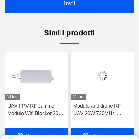
Invii
Simili prodotti
Video
Video
UAV FPV RF Jammer
Modulo anti drone RF
Module Wifi Blocker 20W
UAV 20W 720MHz-
600MHz-700MHz
840MHz FPV C-UAS
Drone Wifi Bluetooth
Ora Chiacchieri
Ora Chiacchieri
Jammer