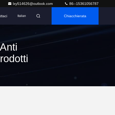
lxy514626@outlook.com
86--15361056787
ttaci
Chiacchierata
Italian
Anti
odotti