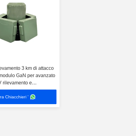
levamento 3 km di attacco
 modulo GaN per avanzato
 rilevamento e
re
ra Chiacchieri '