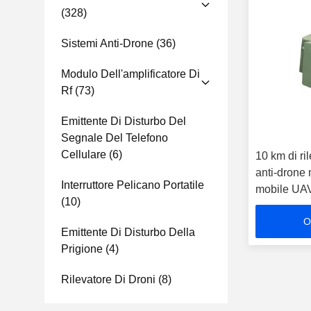
(328)
Sistemi Anti-Drone
(36)
Modulo Dell'amplificatore Di
Rf
(73)
Emittente Di Disturbo Del
Segnale Del Telefono
Cellulare
(6)
10 km di ri
anti-drone
Interruttore Pelicano Portatile
mobile UAV
(10)
contromisu
O
Emittente Di Disturbo Della
Prigione
(4)
Rilevatore Di Droni
(8)