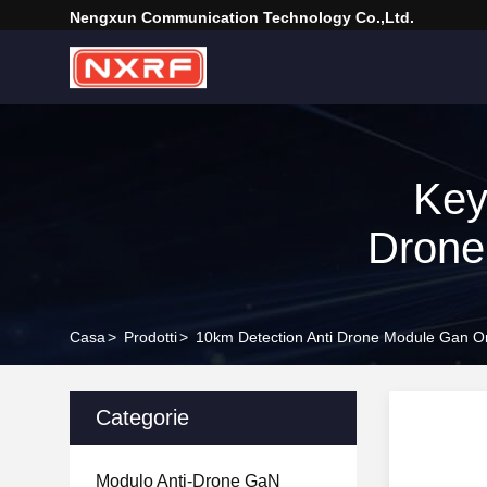
Nengxun Communication Technology Co.,Ltd.
Key
Drone
Casa
>
Prodotti
>
10km Detection Anti Drone Module Gan O
Categorie
Modulo Anti-Drone GaN