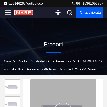
lxy514626@outlook.com
86--15361056787
Chiacchierata
Prodotti
Casa
>
Prodotti
>
Modulo Anti-Drone GaN
>
OEM WIFI GPS
segnale UHF interferenza RF Power Module UAV FPV Drone
20W 5725-5850MHz