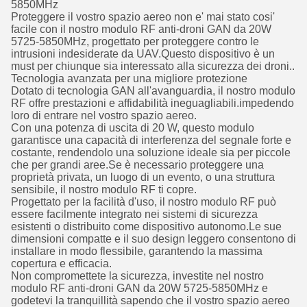
5850MHz
Proteggere il vostro spazio aereo non e' mai stato cosi'
facile con il nostro modulo RF anti-droni GAN da 20W
5725-5850MHz, progettato per proteggere contro le
intrusioni indesiderate da UAV.Questo dispositivo è un
must per chiunque sia interessato alla sicurezza dei droni..
Tecnologia avanzata per una migliore protezione
Dotato di tecnologia GAN all'avanguardia, il nostro modulo
RF offre prestazioni e affidabilità ineguagliabili.impedendo
loro di entrare nel vostro spazio aereo.
Con una potenza di uscita di 20 W, questo modulo
garantisce una capacità di interferenza del segnale forte e
costante, rendendolo una soluzione ideale sia per piccole
che per grandi aree.Se è necessario proteggere una
proprietà privata, un luogo di un evento, o una struttura
sensibile, il nostro modulo RF ti copre.
Progettato per la facilità d'uso, il nostro modulo RF può
essere facilmente integrato nei sistemi di sicurezza
esistenti o distribuito come dispositivo autonomo.Le sue
dimensioni compatte e il suo design leggero consentono di
installare in modo flessibile, garantendo la massima
copertura e efficacia.
Non compromettete la sicurezza, investite nel nostro
modulo RF anti-droni GAN da 20W 5725-5850MHz e
godetevi la tranquillità sapendo che il vostro spazio aereo