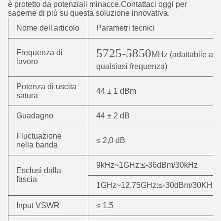
è protetto da potenziali minacce.Contattaci oggi per
saperne di più su questa soluzione innovativa.
Nome dell'articolo
Parametri tecnici
5725-5850
Frequenza di
MHz (adattabile a
lavoro
qualsiasi frequenza)
Potenza di uscita
44 ± 1 dBm
satura
Guadagno
44 ± 2 dB
Fluctuazione
≤ 2,0 dB
nella banda
9kHz~1GHz:≤-36dBm/30kHz
Esclusi dalla
fascia
1GHz~12,75GHz:≤-30dBm/30KHz
Input VSWR
≤ 1.5