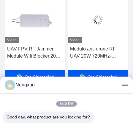
Video
Video
UAV FPV RF Jammer
Modulo anti drone RF
Module Wifi Blocker 20W
UAV 20W 720MHz-
600MHz-700MHz
840MHz FPV C-UAS
Drone Wifi Bluetooth
Ora Chiacchieri
Ora Chiacchieri
Jammer
Nengxun
6:12 PM
Good day, what product are you looking for?
Nengxun Communication Technology Co.,Ltd.
lxy514626@outlook.com