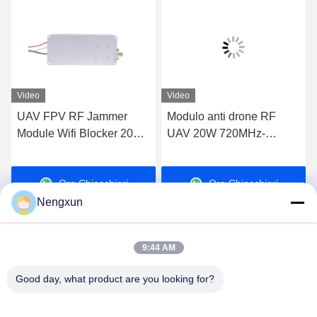
Video
Video
UAV FPV RF Jammer
Modulo anti drone RF
Module Wifi Blocker 20W
UAV 20W 720MHz-
600MHz-700MHz
840MHz FPV C-UAS
Drone Wifi Bluetooth
Ora Chiacchieri
Ora Chiacchieri
Jammer
Nengxun
9:44 AM
Good day, what product are you looking for?
Nengxun Communication Technology Co.,Ltd.
lxy514626@outlook.com