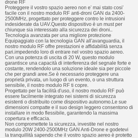
drone RF
Proteggere il vostro spazio aereo non e' mai stato cosi'
facile con il nostro modulo RF anti-droni GAN da 2400-
2500MHz, progettato per proteggere contro le intrusioni
indesiderate da UAV.Questo dispositivo è un must per
chiunque sia interessato alla sicurezza dei droni..
Tecnologia avanzata per una migliore protezione
Equipaggiato con la tecnologia GAN all'avanguardia, il
nostro modulo RF offre prestazioni e affidabilità senza
pari.impedendo loro di entrare nel vostro spazio aereo.
Con una potenza di uscita di 20 W, questo modulo
garantisce una capacità di interferenza del segnale forte e
costante, rendendolo una soluzione ideale sia per piccole
che per grandi aree.Se è necessario proteggere una
proprietà privata, un luogo di un evento, o una struttura
sensibile, il nostro modulo RF ti copre.
Progettato per la facilità d'uso, il nostro modulo RF può
essere facilmente integrato nei sistemi di sicurezza
esistenti o distribuito come dispositivo autonomo.Le sue
dimensioni compatte e il suo design leggero consentono di
installare in modo flessibile, garantendo la massima
copertura e efficacia.
Non compromettete la sicurezza, investite nel nostro
modulo 20W 2400-2500MHz GAN Anti-Drone e godetevi
la tranquillità sapendo che il vostro spazio aereo è protetto