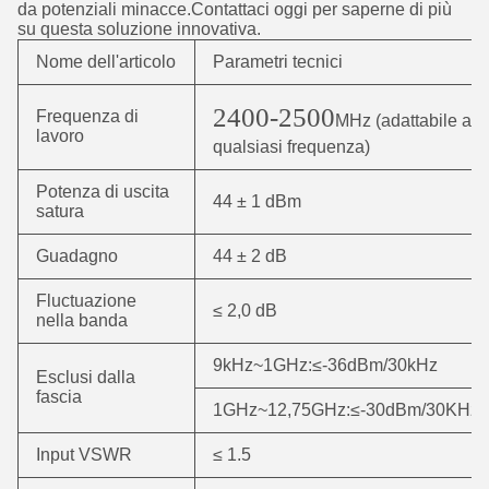
da potenziali minacce.Contattaci oggi per saperne di più
su questa soluzione innovativa.
Nome dell'articolo
Parametri tecnici
2400-2500
Frequenza di
MHz (adattabile a
lavoro
qualsiasi frequenza)
Potenza di uscita
44 ± 1 dBm
satura
Guadagno
44 ± 2 dB
Fluctuazione
≤ 2,0 dB
nella banda
9kHz~1GHz:≤-36dBm/30kHz
Esclusi dalla
fascia
1GHz~12,75GHz:≤-30dBm/30KHz
Input VSWR
≤ 1.5