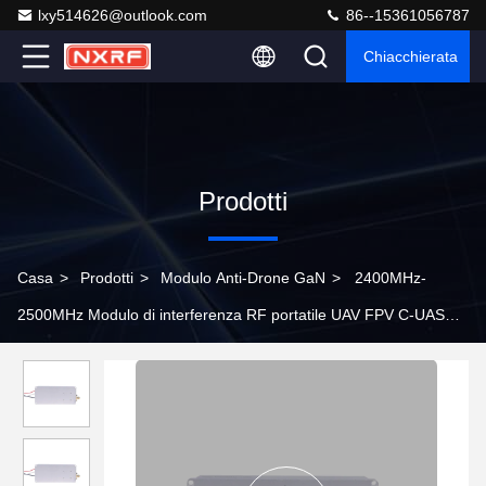
lxy514626@outlook.com
86--15361056787
Chiacchierata
Prodotti
Casa
>
Prodotti
>
Modulo Anti-Drone GaN
>
2400MHz-
2500MHz Modulo di interferenza RF portatile UAV FPV C-UAS
Dispositivo di interferenza drone