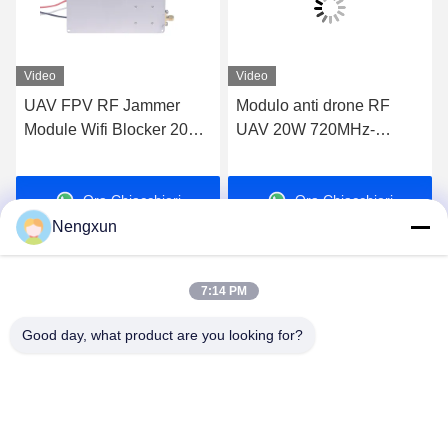
Video
Video
UAV FPV RF Jammer
Modulo anti drone RF
Module Wifi Blocker 20W
UAV 20W 720MHz-
600MHz-700MHz
840MHz FPV C-UAS
Drone Wifi Bluetooth
Ora Chiacchieri
Ora Chiacchieri
Jammer
Nengxun
7:14 PM
Good day, what product are you looking for?
Nengxun Communication Technology Co.,Ltd.
lxy514626@outlook.com
86--15361056787