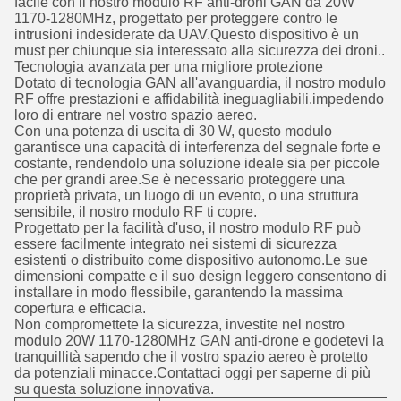
facile con il nostro modulo RF anti-droni GAN da 20W
1170-1280MHz, progettato per proteggere contro le
intrusioni indesiderate da UAV.Questo dispositivo è un
must per chiunque sia interessato alla sicurezza dei droni..
Tecnologia avanzata per una migliore protezione
Dotato di tecnologia GAN all'avanguardia, il nostro modulo
RF offre prestazioni e affidabilità ineguagliabili.impedendo
loro di entrare nel vostro spazio aereo.
Con una potenza di uscita di 30 W, questo modulo
garantisce una capacità di interferenza del segnale forte e
costante, rendendolo una soluzione ideale sia per piccole
che per grandi aree.Se è necessario proteggere una
proprietà privata, un luogo di un evento, o una struttura
sensibile, il nostro modulo RF ti copre.
Progettato per la facilità d'uso, il nostro modulo RF può
essere facilmente integrato nei sistemi di sicurezza
esistenti o distribuito come dispositivo autonomo.Le sue
dimensioni compatte e il suo design leggero consentono di
installare in modo flessibile, garantendo la massima
copertura e efficacia.
Non compromettete la sicurezza, investite nel nostro
modulo 20W 1170-1280MHz GAN anti-drone e godetevi la
tranquillità sapendo che il vostro spazio aereo è protetto
da potenziali minacce.Contattaci oggi per saperne di più
su questa soluzione innovativa.