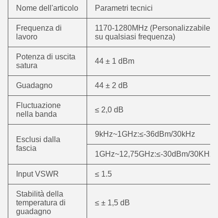
Nome dell'articolo
Parametri tecnici
Frequenza di
1170-1280MHz (Personalizzabile
lavoro
su qualsiasi frequenza)
Potenza di uscita
44 ± 1 dBm
satura
Guadagno
44 ± 2 dB
Fluctuazione
≤ 2,0 dB
nella banda
9kHz~1GHz:≤-36dBm/30kHz
Esclusi dalla
fascia
1GHz~12,75GHz:≤-30dBm/30KHz
Input VSWR
≤ 1.5
Stabilità della
temperatura di
≤ ± 1,5 dB
guadagno