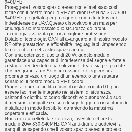
940MHz
Proteggere il vostro spazio aereo non e' mai stato cosi'
facile con il nostro modulo RF anti-droni GAN da 20W 830-
940MHz, progettato per proteggere contro le intrusioni
indesiderate da UAV.Questo dispositivo è un must per
chiunque sia interessato alla sicurezza dei droni..
Tecnologia avanzata per una migliore protezione
Dotato di tecnologia GAN all'avanguardia, il nostro modulo
RF offre prestazioni e affidabilità ineguagliabili.impedendo
loro di entrare nel vostro spazio aereo.
Con una potenza di uscita di 20 W, questo modulo
garantisce una capacità di interferenza del segnale forte e
costante, rendendolo una soluzione ideale sia per piccole
che per grandi aree.Se è necessario proteggere una
proprietà privata, un luogo di un evento, o una struttura
sensibile, il nostro modulo RF ti copre.
Progettato per la facilità d'uso, il nostro modulo RF può
essere facilmente integrato nei sistemi di sicurezza
esistenti o distribuito come dispositivo autonomo.Le sue
dimensioni compatte e il suo design leggero consentono di
installare in modo flessibile, garantendo la massima
copertura e efficacia.
Non compromettete la sicurezza, investite nel nostro
modulo 20W 830-940MHz GAN anti-drone e godetevi la
tranquillità sapendo che il vostro spazio aereo è protetto