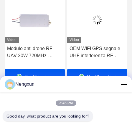
Video
Video
Modulo anti drone RF
OEM WIFI GPS segnale
UAV 20W 720MHz-
UHF interferenza RF
840MHz FPV C-UAS
Power Module UAV FPV
Drone Wifi Bluetooth
Drone 20W 5725-
Ora Chiacchieri
Ora Chiacchieri
Jammer
5850MHz
Nengxun
2:45 PM
Good day, what product are you looking for?
Nengxun Communication Technology Co.,Ltd.
lxy514626@outlook.com