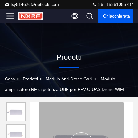
lxy514626@outlook.com
86--15361056787
Chiacchierata
Prodotti
Casa
>
Prodotti
>
Modulo Anti-Drone GaN
>
Modulo
amplificatore RF di potenza UHF per FPV C-UAS Drone WIFI
GPS segnale di interferenza 20W 830-940MHz