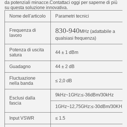
da potenziali minacce.Contattaci oggi per saperne di più
su questa soluzione innovativa.
Nome dell'articolo
Parametri tecnici
830-940
Frequenza di
MHz (adattabile a
lavoro
qualsiasi frequenza)
Potenza di uscita
44 ± 1 dBm
satura
Guadagno
44 ± 2 dB
Fluctuazione
≤ 2,0 dB
nella banda
9kHz~1GHz:≤-36dBm/30kHz
Esclusi dalla
fascia
1GHz~12,75GHz:≤-30dBm/30KHz
Input VSWR
≤ 1.5