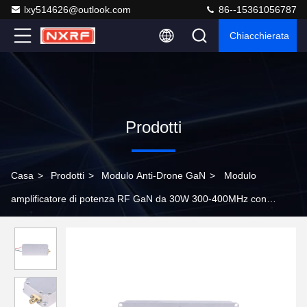
lxy514626@outlook.com
86--15361056787
Chiacchierata
Prodotti
Casa
>
Prodotti
>
Modulo Anti-Drone GaN
>
Modulo
amplificatore di potenza RF GaN da 30W 300-400MHz con
circolatore integrato per interferenze UAV