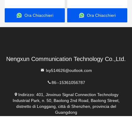
600MHz-700MHz
840MHz FPV C-UAS
Drone Wifi Bluetooth
Ora Chiacchieri
Ora Chiacchieri
Jammer
Nengxun Communication Technology Co.,Ltd.
lxy514626@outlook.com
86--15361056787
Indirizzo: 401, Jinxinuo Signal Connection Technology
Industrial Park, n. 50, Baolong 2nd Road, Baolong Street,
distretto di Longgang, città di Shenzhen, provincia del
Guangdong