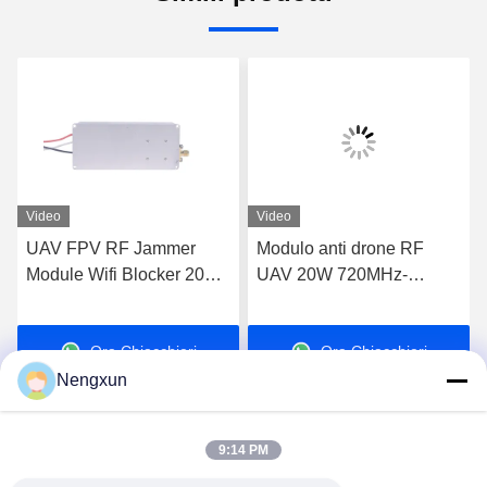
Video
Video
UAV FPV RF Jammer
Modulo anti drone RF
Module Wifi Blocker 20W
UAV 20W 720MHz-
600MHz-700MHz
840MHz FPV C-UAS
Drone Wifi Bluetooth
Ora Chiacchieri
Ora Chiacchieri
Jammer
Nengxun
9:14 PM