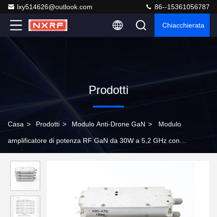
lxy514626@outlook.com
86--15361056787
Chiacchierata
Prodotti
Casa
>
Prodotti
>
Modulo Anti-Drone GaN
>
Modulo
amplificatore di potenza RF GaN da 30W a 5,2 GHz con
circolatore integrato per applicazioni di interferenza UAV e anti-
drone