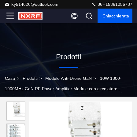
lxy514626@outlook.com
86--15361056787
Chiacchierata
Prodotti
Casa
>
Prodotti
>
Modulo Anti-Drone GaN
>
10W 1800-
1900MHz GaN RF Power Amplifier Module con circolatore
integrato per l'interferenza UAV