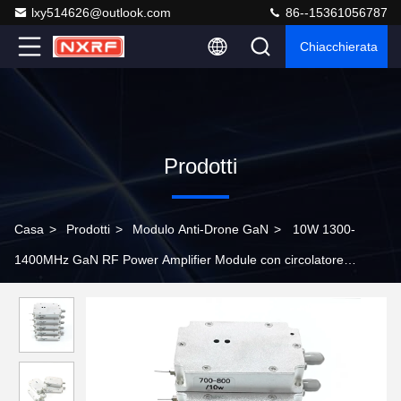
lxy514626@outlook.com
86--15361056787
Chiacchierata
Prodotti
Casa
>
Prodotti
>
Modulo Anti-Drone GaN
>
10W 1300-
1400MHz GaN RF Power Amplifier Module con circolatore
integrato per l'interferenza UAV