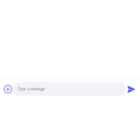
Ora Chiacchieri
Ora Chiacchieri
Jammer
Nengxun Communication Technology Co.,Ltd.
lxy514626@outlook.com
86--15361056787
Indirizzo: 401, Jinxinuo Signal Connection Technology
Industrial Park, n. 50, Baolong 2nd Road, Baolong Street,
distretto di Longgang, città di Shenzhen, provincia del
Guangdong
Photo
Buona qualità della Cina Modulo anti-drone GaN Fornitore.
Video Call