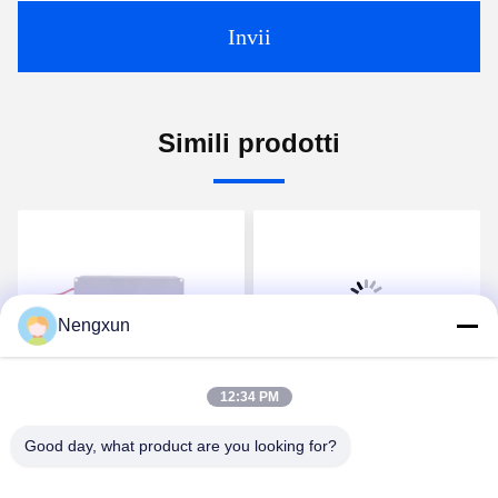
Invii
Simili prodotti
Nengxun
Video
Video
12:34 PM
UAV FPV RF Jammer
Modulo anti drone RF
Module Wifi Blocker 20W
UAV 20W 720MHz-
Good day, what product are you looking for?
600MHz-700MHz
840MHz FPV C-UAS
Drone Wifi Bluetooth