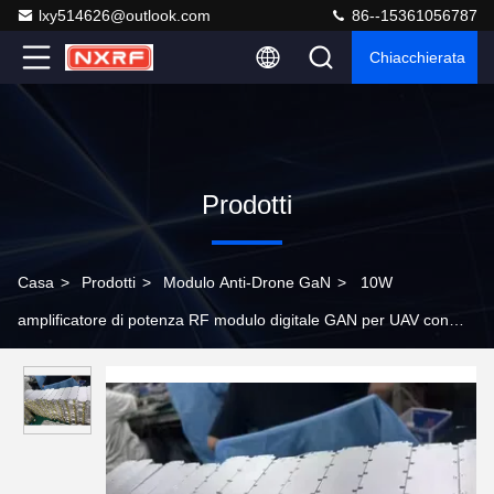
lxy514626@outlook.com
86--15361056787
Chiacchierata
Prodotti
Casa
>
Prodotti
>
Modulo Anti-Drone GaN
>
10W
amplificatore di potenza RF modulo digitale GAN per UAV con
frequenza 10-600MHz e capacità anti-interferenza