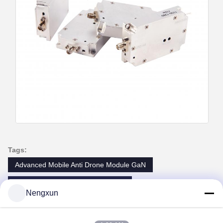
Tags:
Advanced Mobile Anti Drone Module GaN
3km Strike Anti Drone Module GaN
Nengxun
10km Detection Anti Drone Module GaN