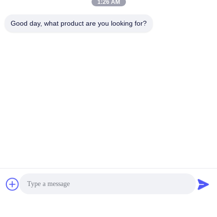
1:26 AM
Contatti
Good day, what product are you looking for?
Contatti:
Mr. Barry
Telefono:
86--15361056787
Ora Chiacchieri
Spedicaci