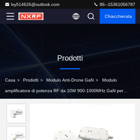
lxy514626@outlook.com
86--15361056787
Chiacchierata
Prodotti
Casa
>
Prodotti
>
Modulo Anti-Drone GaN
>
Modulo
amplificatore di potenza RF da 10W 900-1000MHz GaN per
interferenze da veicoli aerei senza equipaggio con circolatore
incorporato