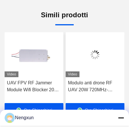
Simili prodotti
Video
Video
UAV FPV RF Jammer
Modulo anti drone RF
Module Wifi Blocker 20W
UAV 20W 720MHz-
600MHz-700MHz
840MHz FPV C-UAS
Drone Wifi Bluetooth
Ora Chiacchieri
Ora Chiacchieri
Jammer
Nengxun