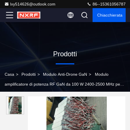
lxy514626@outlook.com
86--15361056787
Chiacchierata
Prodotti
Casa
>
Prodotti
>
Modulo Anti-Drone GaN
>
Modulo
amplificatore di potenza RF GaN da 100 W 2400-2500 MHz per
interferenze da veicoli aerei senza equipaggio con tecnologia
GaN