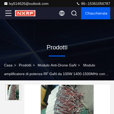
lxy514626@outlook.com
86--15361056787
Chiacchierata
Prodotti
Casa
>
Prodotti
>
Modulo Anti-Drone GaN
>
Modulo
amplificatore di potenza RF GaN da 100W 1400-1500MHz con
circolatore integrato per l'interferenza UAV