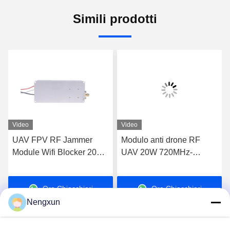
Simili prodotti
Video
Video
UAV FPV RF Jammer
Modulo anti drone RF
Module Wifi Blocker 20W
UAV 20W 720MHz-
600MHz-700MHz
840MHz FPV C-UAS
Drone Wifi Bluetooth
Ora Chiacchieri
Ora Chiacchieri
Jammer
Nengxun