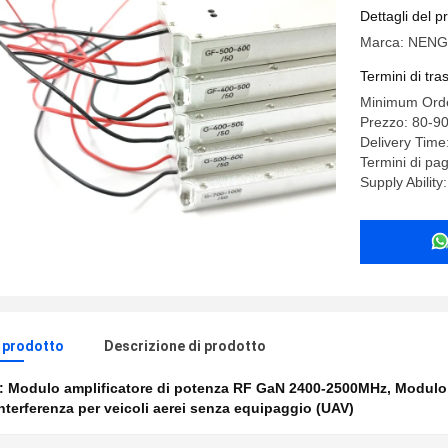
interfere
Dettagli del p
Marca: NEN
Termini di tr
Minimum Orde
Prezzo: 80-
Delivery Time
Termini di pa
Supply Ability
l prodotto
Descrizione di prodotto
e:
Modulo amplificatore di potenza RF GaN 2400-2500MHz
,
Modulo
nterferenza per veicoli aerei senza equipaggio (UAV)