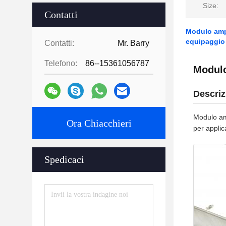
Size:
Contatti
Modulo ampl
equipaggio
Contatti:
Mr. Barry
Telefono:
86--15361056787
Modulo
Descriz
Modulo am
Ora Chiacchieri
per applic
Spedicaci