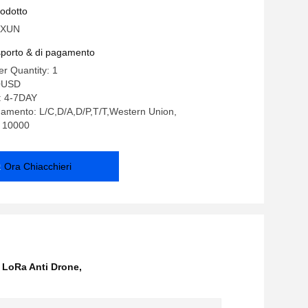
nze da veicoli aerei senza equipaggio
rodotto
GXUN
asporto & di pagamento
r Quantity: 1
90USD
: 4-7DAY
gamento: L/C,D/A,D/P,T/T,Western Union,
: 10000
Ora Chiacchieri
 LoRa Anti Drone
,