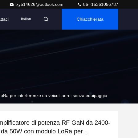
lxy514626@outlook.com
86--15361056787
ttaci
Chiacchierata
Italian
a per interferenze da veicoli aerei senza equipaggio
plificatore di potenza RF GaN da 2400-
da 50W con modulo LoRa per