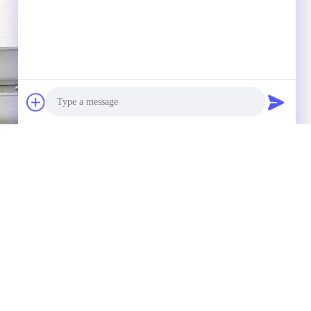
Photo
Video Call
Audio Call