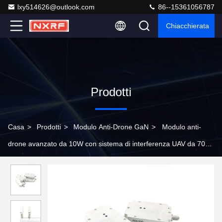
lxy514626@outlook.com
86--15361056787
Chiacchierata
Prodotti
Casa
>
Prodotti
>
Modulo Anti-Drone GaN
>
Modulo anti-
drone avanzato da 10W con sistema di interferenza UAV da 700-
800MHz e amplificatore di potenza RF da 433MHz