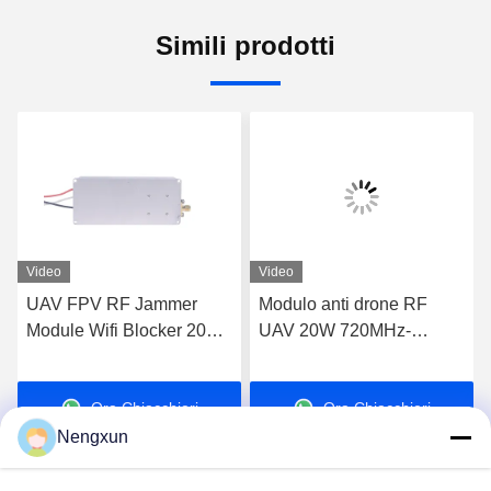
Simili prodotti
Video
Video
UAV FPV RF Jammer
Modulo anti drone RF
Module Wifi Blocker 20W
UAV 20W 720MHz-
600MHz-700MHz
840MHz FPV C-UAS
Drone Wifi Bluetooth
Ora Chiacchieri
Ora Chiacchieri
Jammer
Nengxun