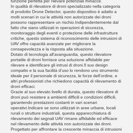
funzione perfetta per rilevare potenziali minacce.
In qualità di rilevatore di droni specializzato nella categoria
di prodotto Drone Detector, questo dispositivo è adatto a
molti scenari in cui le attività non autorizzate dei droni
possono rappresentare un rischio.Indipendentemente dal
fatto che siano utilizzati in operazioni di sicurezza,
monitoraggio degli eventi o protezione delle infrastrutture
critiche, questo sistema di riconoscimento delle intrusioni di
UAV offre capacità avanzate per migliorare la
consapevolezza e la risposta alla situazione.
Dotato di tecnologia all'avanguardia, questo rilevatore
portatile di droni fornisce una soluzione affidabile per
rilevare e identificare gli intrusi di droni.Il suo design
compatto e la sua facilità d'uso lo rendono uno strumento
ideale per il personale di sicurezza, le forze dell'ordine, e
altri professionisti che richiedono capacità di rilevamento di
droni efficaci.
Grazie al suo elevato livello di durata, questo rilevatore di
droni può resistere a ambienti difficili e condizioni difficili,
garantendo prestazioni costanti in vari scenari
operativi.Indicare se sono utilizzati in aree urbane, locali
rurali o strutture industriali, questa apparecchiatura di
rilevamento dei segnali UAV rimane affidabile ed efficace
nel rilevamento delle attività non autorizzate dei droni.
Progettato per affrontare la crescente minaccia di intrusioni