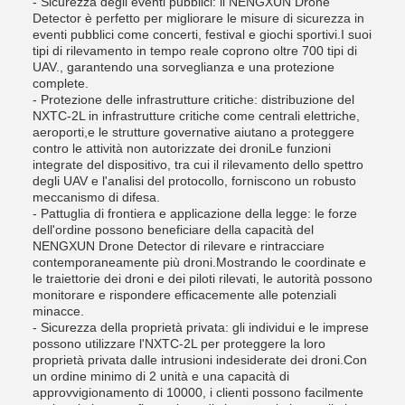
- Sicurezza degli eventi pubblici: il NENGXUN Drone
Detector è perfetto per migliorare le misure di sicurezza in
eventi pubblici come concerti, festival e giochi sportivi.I suoi
tipi di rilevamento in tempo reale coprono oltre 700 tipi di
UAV., garantendo una sorveglianza e una protezione
complete.
- Protezione delle infrastrutture critiche: distribuzione del
NXTC-2L in infrastrutture critiche come centrali elettriche,
aeroporti,e le strutture governative aiutano a proteggere
contro le attività non autorizzate dei droniLe funzioni
integrate del dispositivo, tra cui il rilevamento dello spettro
degli UAV e l'analisi del protocollo, forniscono un robusto
meccanismo di difesa.
- Pattuglia di frontiera e applicazione della legge: le forze
dell'ordine possono beneficiare della capacità del
NENGXUN Drone Detector di rilevare e rintracciare
contemporaneamente più droni.Mostrando le coordinate e
le traiettorie dei droni e dei piloti rilevati, le autorità possono
monitorare e rispondere efficacemente alle potenziali
minacce.
- Sicurezza della proprietà privata: gli individui e le imprese
possono utilizzare l'NXTC-2L per proteggere la loro
proprietà privata dalle intrusioni indesiderate dei droni.Con
un ordine minimo di 2 unità e una capacità di
approvvigionamento di 10000, i clienti possono facilmente