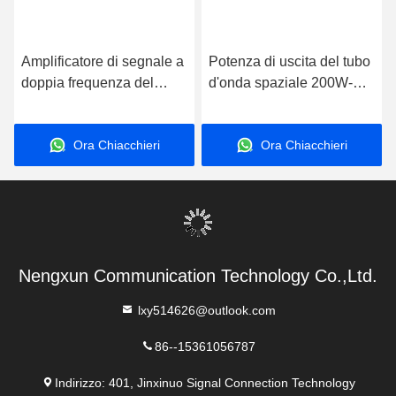
Amplificatore di segnale a
Potenza di uscita del tubo
doppia frequenza del
d'onda spaziale 200W-
modello Revenge Angel,
1000W larghezza di
certificato CE, in grado di
banda Ku 1GHz~10GHz
Ora Chiacchieri
Ora Chiacchieri
potenziare i segnali
wireless
Nengxun Communication Technology Co.,Ltd.
lxy514626@outlook.com
86--15361056787
Indirizzo: 401, Jinxinuo Signal Connection Technology