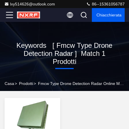
lxy514626@outlook.com
86--15361056787
Chiacchierata
Keywords [ Fmcw Type Drone
Detection Radar ] Match 1
Prodotti
Casa
>
Prodotti
>
Fmcw Type Drone Detection Radar Online Manufacturer