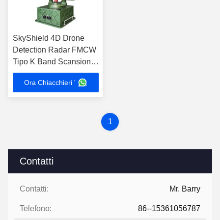
SkyShield 4D Drone
Detection Radar FMCW
Tipo K Band Scansione
meccanica con
Ora Chiacchieri '
posizionamento GPS
1
Contatti
Contatti:
Mr. Barry
Telefono:
86--15361056787