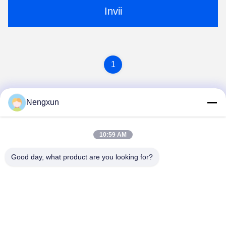
Invii
1
Nengxun
10:59 AM
Good day, what product are you looking for?
Nengxun Communication Technology Co.,Ltd.
lxy514626@outlook.com
86--15361056787
Indirizzo: 401, Jinxinuo Signal Connection Technology