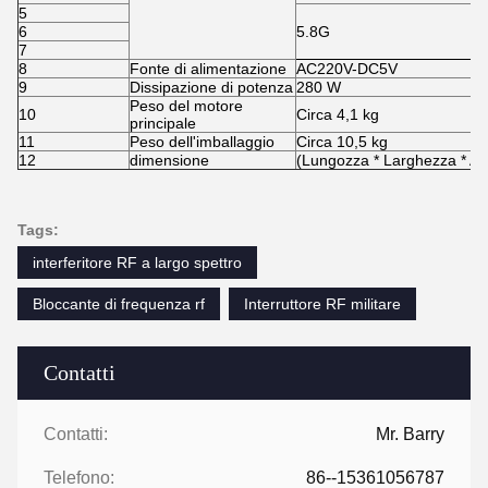
5
6
5.8G
7
8
Fonte di alimentazione
AC220V-DC5V
9
Dissipazione di potenza
280 W
Peso del motore
10
Circa 4,1 kg
principale
11
Peso dell'imballaggio
Circa 10,5 kg
12
dimensione
(Lungozza * Larghezza * Alt
Tags:
interferitore RF a largo spettro
Bloccante di frequenza rf
Interruttore RF militare
Contatti
Contatti:
Mr. Barry
Telefono:
86--15361056787