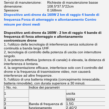
Servizi di manutenzione:
Richieste di manutenzione basse
dimensione:
108.5*37.5*22cm
Spessore:
0.168mm
Dispositivo anti-drone da 160W 2 km di raggio 4 bande di
frequenza Forza di atterraggio e allontanamento Contro
misure per droni medi
Dispositivo anti-drone da 160W - 2 km di raggio 4 bande di
frequenza di forza atterraggio e allontanamento
contromisure drone
1, l'utilizzo della tecnologia di interferenza senza soluzione di
continuità a banda larga UHF.
2, tecnologia di controllo della potenza di uscita con interruttore
singolo.
3, la potenza effettiva (potenza di canale) è elevata, la distanza di
interferenza è lontana.
4, la segmentazione efficace, interferisce solo con il controllo del
drone e la frequenza di trasmissione video, non causerà
interferenze ad altre frequenze.
5, l'utilizzo di una batteria integrata (concepimento innescabile,
batteria rimovibile), con durata superiore a 30 minuti.
- No, no.
Indice dei parametri
1
uscita
2
900M
3
1.5G
Banda di frequenza di
4
funzionamento
2.4G*2