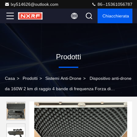
lxy514626@outlook.com
86--15361056787
Chiacchierata
Prodotti
Casa
>
Prodotti
>
Sistemi Anti-Drone
>
Dispositivo anti-drone
da 160W 2 km di raggio 4 bande di frequenza Forza di
atterraggio e allontanamento Contro misure per droni medi