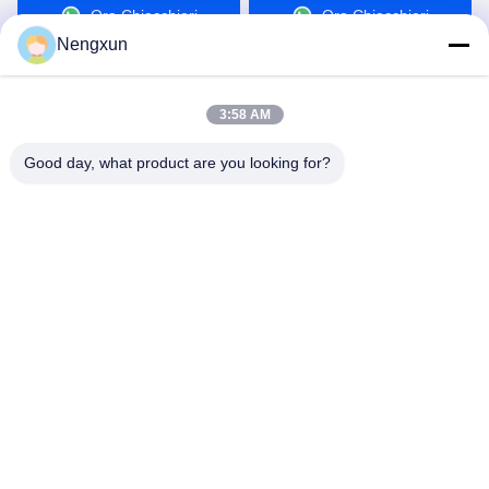
Ora Chiacchieri
Ora Chiacchieri
prestazioni portatili e
navigazione satellitare
compatte
Nengxun
3:58 AM
Good day, what product are you looking for?
Nengxun Communication Technology Co.,Ltd.
lxy514626@outlook.com
86--15361056787
Indirizzo: 401, Jinxinuo Signal Connection Technology
Industrial Park, n. 50, Baolong 2nd Road, Baolong Street,
distretto di Longgang, città di Shenzhen, provincia del
Guangdong
Buona qualità della Cina Modulo anti-drone GaN Fornitore.