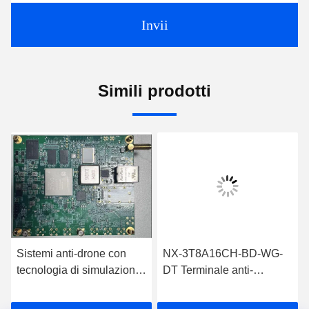
Invii
Simili prodotti
Sistemi anti-drone con
NX-3T8A16CH-BD-WG-
tecnologia di simulazione
DT Terminale anti-
del segnale satellitare di
interferenza a 8 elementi e
navigazione per
16 canali per la