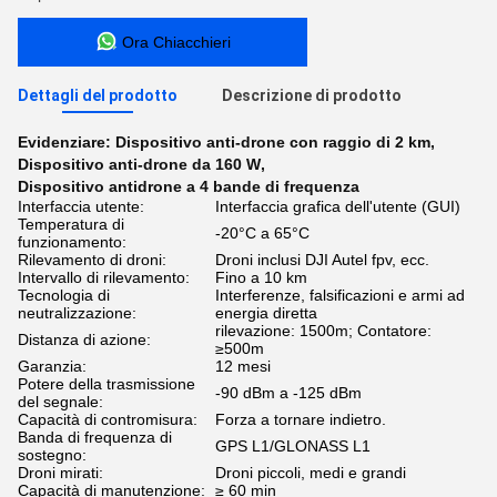
Ora Chiacchieri
Dettagli del prodotto
Descrizione di prodotto
Evidenziare:
Dispositivo anti-drone con raggio di 2 km
,
Dispositivo anti-drone da 160 W
,
Dispositivo antidrone a 4 bande di frequenza
Interfaccia utente:
Interfaccia grafica dell'utente (GUI)
Temperatura di
-20°C a 65°C
funzionamento:
Rilevamento di droni:
Droni inclusi DJI Autel fpv, ecc.
Intervallo di rilevamento:
Fino a 10 km
Tecnologia di
Interferenze, falsificazioni e armi ad
neutralizzazione:
energia diretta
rilevazione: 1500m; Contatore:
Distanza di azione:
≥500m
Garanzia:
12 mesi
Potere della trasmissione
-90 dBm a -125 dBm
del segnale:
Capacità di contromisura:
Forza a tornare indietro.
Banda di frequenza di
GPS L1/GLONASS L1
sostegno:
Droni mirati:
Droni piccoli, medi e grandi
Capacità di manutenzione:
≥ 60 min