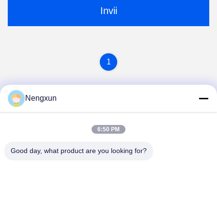
Invii
1
Nengxun
6:50 PM
Good day, what product are you looking for?
Nengxun Communication Technology Co.,Ltd.
lxy514626@outlook.com
86--15361056787
Indirizzo: 401, Jinxinuo Signal Connection Technology