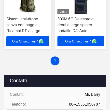
Video
Sistemi anti-drone
300M 6G Detettore di
senza equipaggio
droni a largo spettro
Ricambi RF a largo
portatile DJI Autel
spettro 4 canale 720-
Ora Chiacchieri '
Ora Chiacchieri '
1050MHz
1
Contatti
Contatti:
Mr. Barry
Telefono:
86--15361056787