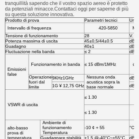
tranquillità sapendo che il vostro spazio aereo è protetto
da potenziali minacce.Contattaci oggi per saperne di più
su questa soluzione innovativa.
Prodotto di prova
Parametri tecnici
Unit
Intervallo di frequenza
420-5850
MH
Tensione di funzionamento
28
V.
Potenza massima di uscita
45±0,5/44±0.5
dBm
Guadagno
40±1
dB
Fluctuazione nella banda
≤ 2
dB
Funzionamento in banda
≤ 15 dBm/1MHz
dB
Emissioni
false
Operazione
Nessuna onda
9KHz1GHz
dBm
fuori dal
acustica sopra la
1G ¥ 12,75 GHz
dBm
limite
base normale
≤ 1.30
VSWR di uscita
≤ 1.30
Ambiente di
funzionamento
-10 ¢ + 55
°C
alto-basso
Temperatura
prova di
temperatura
Guadagnare stabilità
±1,5 @-40°C~+55°C
dB