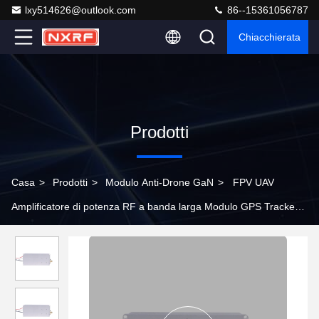
lxy514626@outlook.com
86--15361056787
Chiacchierata
Prodotti
Casa
>
Prodotti
>
Modulo Anti-Drone GaN
>
FPV UAV
Amplificatore di potenza RF a banda larga Modulo GPS Tracker
Dispositivo di interferenza 30W 1170-1280MHz