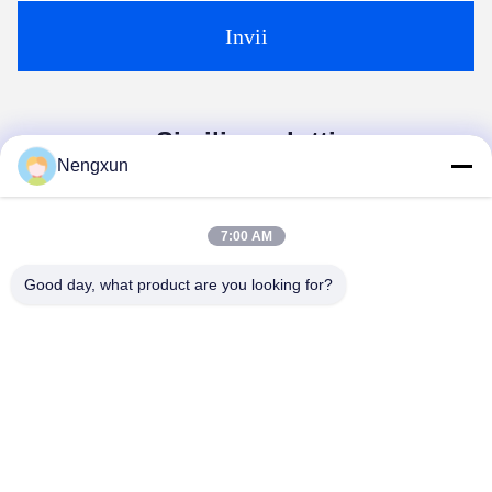
Invii
Simili prodotti
Nengxun
7:00 AM
Good day, what product are you looking for?
Video
Video
ODM GPS Tracker
Modulo amplificatore di
Dispositivo di interferenza
potenza RF FPV UAV C-
Drone Jammer Modulo RF
UAS personalizzato
420-450MHz