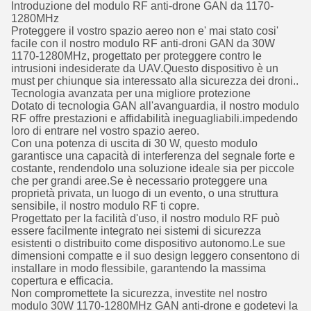
Introduzione del modulo RF anti-drone GAN da 1170-
1280MHz
Proteggere il vostro spazio aereo non e' mai stato cosi'
facile con il nostro modulo RF anti-droni GAN da 30W
1170-1280MHz, progettato per proteggere contro le
intrusioni indesiderate da UAV.Questo dispositivo è un
must per chiunque sia interessato alla sicurezza dei droni..
Tecnologia avanzata per una migliore protezione
Dotato di tecnologia GAN all'avanguardia, il nostro modulo
RF offre prestazioni e affidabilità ineguagliabili.impedendo
loro di entrare nel vostro spazio aereo.
Con una potenza di uscita di 30 W, questo modulo
garantisce una capacità di interferenza del segnale forte e
costante, rendendolo una soluzione ideale sia per piccole
che per grandi aree.Se è necessario proteggere una
proprietà privata, un luogo di un evento, o una struttura
sensibile, il nostro modulo RF ti copre.
Progettato per la facilità d'uso, il nostro modulo RF può
essere facilmente integrato nei sistemi di sicurezza
esistenti o distribuito come dispositivo autonomo.Le sue
dimensioni compatte e il suo design leggero consentono di
installare in modo flessibile, garantendo la massima
copertura e efficacia.
Non compromettete la sicurezza, investite nel nostro
modulo 30W 1170-1280MHz GAN anti-drone e godetevi la