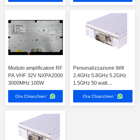
Modulo amplificatore RF
Personalizzazione Wifi
PA VHF 32V NXPA2000
2.4GHz 5.8GHz 5.2GHz
3000MHz 100W
1.5GHz 50 watt
amplificatore a larga
Ora Chiacchieri '
Ora Chiacchieri '
banda Ham Radio di
frequenza ultraelevata rf di
VHF di 100 watt