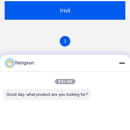
Invii
1
Nengxun
8:51 AM
Good day, what product are you looking for?
Nengxun Communication Technology Co.,Ltd.
lxy514626@outlook.com
86--15361056787