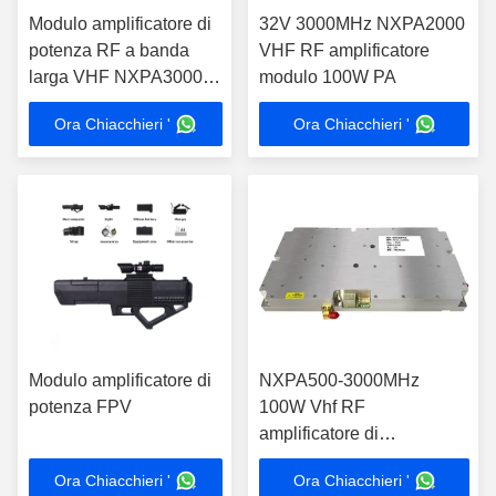
Modulo amplificatore di
32V 3000MHz NXPA2000
potenza RF a banda
VHF RF amplificatore
larga VHF NXPA3000
modulo 100W PA
6000MHz 100W
Ora Chiacchieri '
Ora Chiacchieri '
Modulo amplificatore di
NXPA500-3000MHz
potenza FPV
100W Vhf RF
amplificatore di
interferenza per il sistema
Ora Chiacchieri '
Ora Chiacchieri '
radar di comunicazione