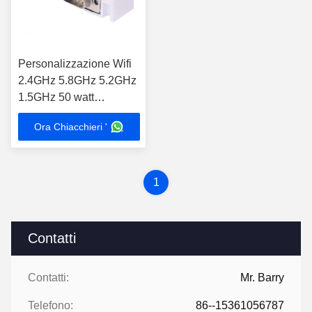
Personalizzazione Wifi
2.4GHz 5.8GHz 5.2GHz
1.5GHz 50 watt
amplificatore a larga
Ora Chiacchieri '
banda Ham Radio di
frequenza ultraelevata rf
di VHF di 100 watt
1
Contatti
Contatti:
Mr. Barry
Telefono:
86--15361056787