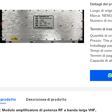
Dettagli del p
Luogo di orig
Marca: NEN
Numero di m
Termini di tr
Quantità di o
Prezzo: The p
Imballaggi pa
Tempi di cons
Termini di pa
Capacità di a
l prodotto
Descrizione di prodotto
e:
Modulo amplificatore di potenza RF a banda larga VHF
,