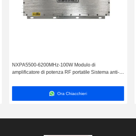
NXPA5500-6200MHz-100W Modulo di
amplificatore di potenza RF portatile Sistema anti-
droni e anti-UAV ad alta potenza con accessori
Ora Chiacchieri