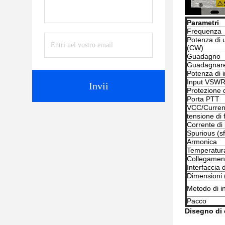
Parametri
Frequenza
Potenza di 
(CW)
Guadagno
Guadagnare
Potenza di 
Input VSW
Invii
Protezione 
Porta PTT
VCC/Curren
tensione di
Corrente di 
Spurious (sf
Armonica
Temperatur
Collegamen
Interfaccia 
Dimensioni
Metodo di in
Pacco
Disegno di