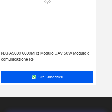
NXPA5000 6000MHz Modulo UAV 50W Modulo di
Mod
comunicazione RF
300
Ora Chiacchieri