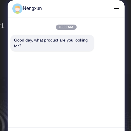
Nengxun
d.
8:00 AM
Good day, what product are you looking 
Collegamenti Rapidi
for?
Profilo aziendale
Giro della fabbrica
Controllo di qualità
Notizie
Mappa del sito
Norme sulla privacy