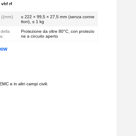
 vhf rf
i ((mm)
≤ 222 × 99,5 × 27,5 mm (senza conne
ttori), ≤ 1 kg
 della
Protezione da oltre 80°C, con protezio
a:
ne a circuito aperto
100W
MC e in altri campi civili.