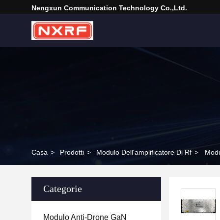
Nengxun Communication Technology Co.,Ltd.
Casa
>
Prodotti
>
Modulo Dell'amplificatore Di Rf
>
Modu
Categorie
Modulo Anti-Drone GaN