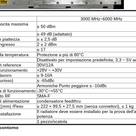
3000 MHz~6000 MHz
uscita massima
≥ 50 dBm
≥ 49 dB (adattato)
 piattezza
≤ ± 2,5 dB
ingresso
2 ± 2 dBm
R
≤ 17
da temperatura
Protezione a più di 80°C
Disattivato per impostazione predefinita; 3,3 ~ 5V 
t reference
30V/12A
 funzionamento
+28V ~ +30V
lavoro
≤ 9-10A
urioso)
≤ -65dBc
Armoniche Punto peggiore ≤ -10dBc
a di funzionamento
-30°C~+55°C
to RF
SMA-F
di alimentazione
condensatore feedthru
 ((mm) /Peso
≤ 222 × 99,5 × 27,5 mm (senza connettori), ≤ 1 kg
Il radiatore deve essere installato per la prova dell'
stallazione
potenza
1 pezzo/scatola
 contorno