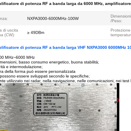
ificatore di potenza RF a banda larga da 6000 MHz
,
amplificatore
Dimension
nza:
NXPA3000-6000MHz-100W
/Peso:
 di uscita
Protezione
≥ 49DBm
a (CW):
temperatur
lificatore di potenza RF a banda larga VHF NXPA3000 6000MHz 
00 MHz~6000 MHz
imensioni, basso consumo energetico, buona stabilità;
rità e intermodulazione;
ura della forma può essere personalizzata
i possono essere sviluppati secondo le specifiche;
 utilizzato nei radar, nella navigazione, nelle comunicazioni, nei test E