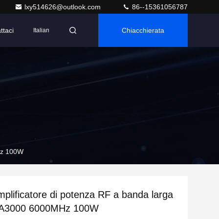
lxy514626@outlook.com
86--15361056787
ttaci
Chiacchierata
Italian
Hz 100W
plificatore di potenza RF a banda larga
A3000 6000MHz 100W