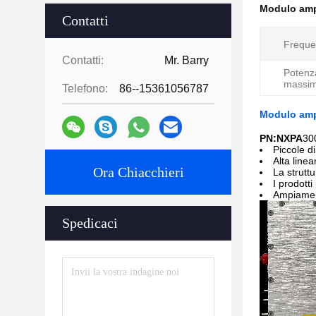
Modulo ampl
Contatti
Freque
Contatti:
Mr. Barry
Potenza
massim
Telefono:
86--15361056787
Modulo amp
PN:NXPA
30
Piccole d
Alta linea
Ora Chiacchieri
La strutt
I prodott
Ampiamente
Spedicaci