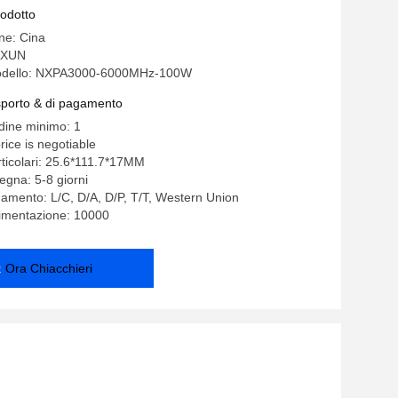
rodotto
ine: Cina
GXUN
odello: NXPA3000-6000MHz-100W
asporto & di pagamento
rdine minimo: 1
rice is negotiable
rticolari: 25.6*111.7*17MM
egna: 5-8 giorni
gamento: L/C, D/A, D/P, T/T, Western Union
limentazione: 10000
Ora Chiacchieri