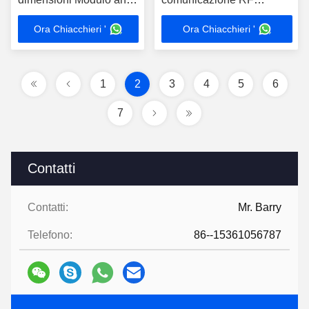
drone PN NXPA90
Amplificatore di potenza
Ora Chiacchieri '
Ora Chiacchieri '
1500MHz 50W
1
2
3
4
5
6
7
Contatti
Contatti:
Mr. Barry
Telefono:
86--15361056787