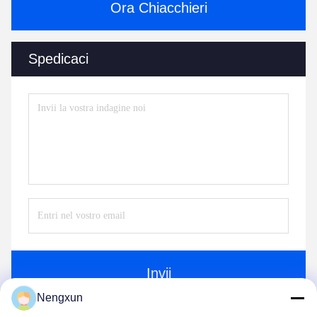
Ora Chiacchieri
Spedicaci
Invii
Nengxun