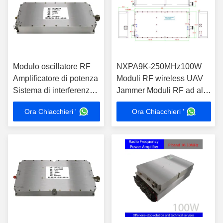
Modulo oscillatore RF
NXPA9K-250MHz100W
Amplificatore di potenza
Moduli RF wireless UAV
Sistema di interferenza
Jammer Moduli RF ad alta
NXPA30 678MHz 100W
potenza Amplificatore RF
Ora Chiacchieri '
Ora Chiacchieri '
a banda larga