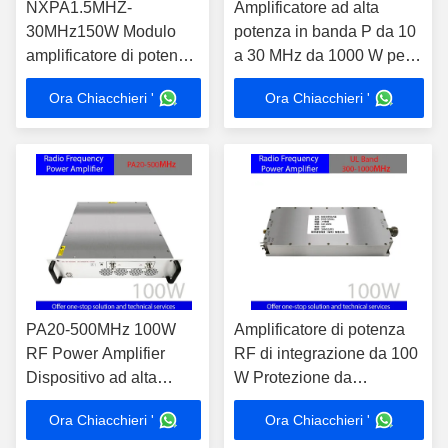
NXPA1.5MHZ-
Amplificatore ad alta
30MHz150W Modulo
potenza in banda P da 10
amplificatore di potenza
a 30 MHz da 1000 W per
RF portatile Sistema
trasmissioni e
Ora Chiacchieri '
Ora Chiacchieri '
anti-drone e anti-UAV ad
comunicazioni HF
alta potenza con
accessori
PA20-500MHz 100W
Amplificatore di potenza
RF Power Amplifier
RF di integrazione da 100
Dispositivo ad alta
W Protezione da
integrazione per test
temperatura a 80 °C per la
Ora Chiacchieri '
Ora Chiacchieri '
EMC e amplificazione
prova EMC Amplificazione