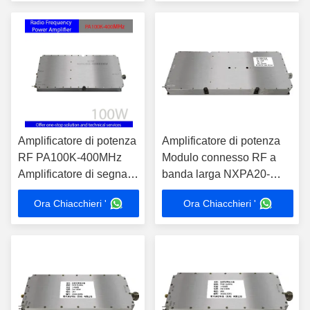
del segnale
del segnale nella banda
UV 20-512MHz
Amplificatore di potenza
Amplificatore di potenza
RF PA100K-400MHz
Modulo connesso RF a
Amplificatore di segnale
banda larga NXPA20-
ad alta integrazione per
1000MHz 200W
Ora Chiacchieri '
Ora Chiacchieri '
uso professionale 100W