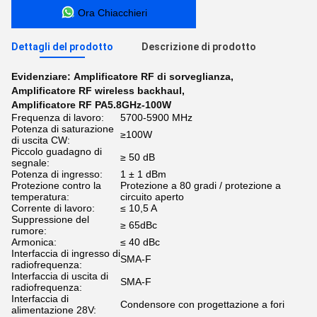
Ora Chiacchieri
Dettagli del prodotto
Descrizione di prodotto
Evidenziare:
Amplificatore RF di sorveglianza
,
Amplificatore RF wireless backhaul
,
Amplificatore RF PA5.8GHz-100W
Frequenza di lavoro:
5700-5900 MHz
Potenza di saturazione
≥100W
di uscita CW:
Piccolo guadagno di
≥ 50 dB
segnale:
Potenza di ingresso:
1 ± 1 dBm
Protezione contro la
Protezione a 80 gradi / protezione a
temperatura:
circuito aperto
Corrente di lavoro:
≤ 10,5 A
Suppressione del
≥ 65dBc
rumore:
Armonica:
≤ 40 dBc
Interfaccia di ingresso di
SMA-F
radiofrequenza:
Interfaccia di uscita di
SMA-F
radiofrequenza:
Interfaccia di
Condensore con progettazione a fori
alimentazione 28V: