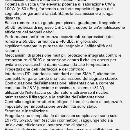
Potenza di uscita ultra elevata: potenza di saturazione CW ≥
100W (≥ 50 dBm), fornendo una forte capacità di guida del
segnale per garantire la stabilità nella trasmissione a lunga
distanza.
Basso rumore e alto guadagno: piccolo guadagno di segnale ≥
50 dB, potenza di ingresso 1 ± 1 dBm, supporta un'amplificazione
efficiente dei segnali deboli.
Performance antiinterferenza eccezionali: soppressione del
rumore ≥ 65 dBc, armonica ≤ -40 dBc, migliorando
significativamente la purezza del segnale e l'affidabilità del
sistema.
Meccanismi di protezione multipli: protezione integrata contro le
temperature di 80°C e protezione contro il circuito aperto per
evitare sovraccarichi o danni causati da alte temperature.
Progettazione dell'interfaccia e del controllo
Interfaccia RF: interfaccia standard di tipo SMA-F, altamente
compatibile, garantendo una trasmissione del segnale stabile.
Configurazione dell'alimentazione: alimentazione a corrente
continua da 28 V (tensione massima resistente +31 V),
utilizzando l'interfaccia condensatore attraverso il nucleo,
ottimizzando il filtraggio e la stabilità dell'alimentazione.
Controllo degli interruttori intelligenti: l'amplificatore di potenza è
impostato per impostazione predefinita sullo stato.
Struttura e installazione
Progettazione compatta: le dimensioni complessive sono solo
197×93,5×26,5 mm (esclusi i connettori), raggiungendo sia
un'elevata efficienza di potenza che di spazio.
Requisiti di dissipazione termica: deve essere installato con un