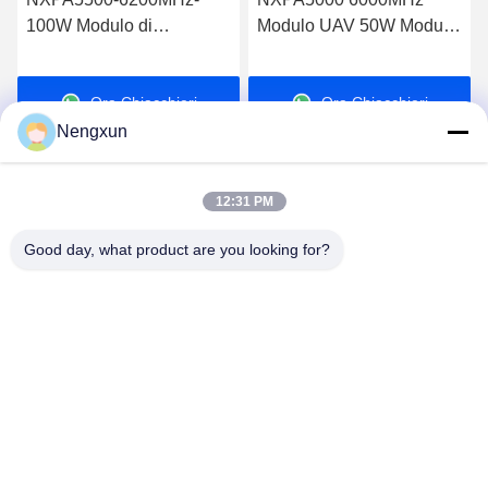
100W Modulo di
Modulo UAV 50W Modulo
amplificatore di potenza
di comunicazione RF
RF portatile Sistema anti-
Ora Chiacchieri
Ora Chiacchieri
droni e anti-UAV ad alta
potenza con accessori
Nengxun
12:31 PM
Good day, what product are you looking for?
Nengxun Communication Technology Co.,Ltd.
lxy514626@outlook.com
86--15361056787
Indirizzo: 401, Jinxinuo Signal Connection Technology
Industrial Park, n. 50, Baolong 2nd Road, Baolong Street,
distretto di Longgang, città di Shenzhen, provincia del
Guangdong