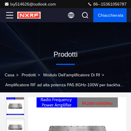
lxy514626@outlook.com
86--15361056787
Chiacchierata
Prodotti
Casa
>
Prodotti
>
Modulo Dell'amplificatore Di Rf
>
Amplificatore RF ad alta potenza PA5.8GHz-100W per backhaul e
sorveglianza wireless