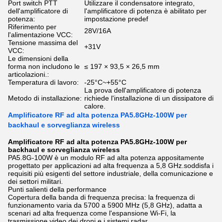
Port switch PTT
Utilizzare il condensatore integrato,
dell'amplificatore di
l'amplificatore di potenza è abilitato per
potenza:
impostazione predef
Riferimento per
28V/16A
l'alimentazione VCC:
Tensione massima del
+31V
VCC:
Le dimensioni della
forma non includono le
≤ 197 × 93,5 × 26,5 mm
articolazioni.:
Temperatura di lavoro:
-25°C~+55°C
La prova dell'amplificatore di potenza
Metodo di installazione:
richiede l'installazione di un dissipatore di
calore.
Amplificatore RF ad alta potenza PA5.8GHz-100W per
backhaul e sorveglianza wireless
Amplificatore RF ad alta potenza PA5.8GHz-100W per
backhaul e sorveglianza wireless
PA5.8G-100W è un modulo RF ad alta potenza appositamente
progettato per applicazioni ad alta frequenza a 5,8 GHz.soddisfa i
requisiti più esigenti del settore industriale, della comunicazione e
dei settori militari.
Punti salienti della performance
Copertura della banda di frequenza precisa: la frequenza di
funzionamento varia da 5700 a 5900 MHz (5,8 GHz), adatta a
scenari ad alta frequenza come l'espansione Wi-Fi, la
trasmissione video dei droni e i sistemi radar.