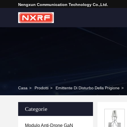
Nengxun Communication Technology Co.,Ltd.
Casa
>
Prodotti
>
Emittente Di Disturbo Della Prigione
>
Categorie
Modulo Anti-Drone GaN