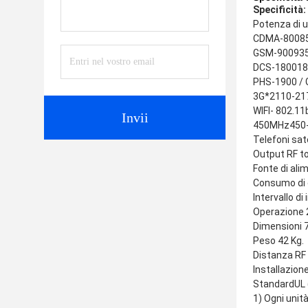
Specificità
Potenza di u
CDMA-80085
GSM-900935
DCS-180018
PHS-1900 /
3G*2110-21
WIFI- 802.1
Invii
450MHz450-
Telefoni sa
Output RF to
Fonte di al
Consumo di 
Intervallo d
Operazione 24
Dimensioni 7
Peso 42 Kg.
Distanza RF 
Installazion
StandardUL 
1) Ogni unità