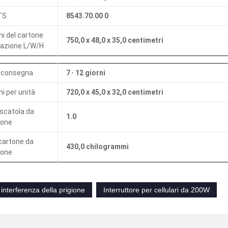
TS
8543.70.00 0
i del cartone
750,0 x 48,0 x 35,0 centimetri
tazione L/W/H
 consegna
7 ∙ 12 giorni
i per unità
720,0 x 45,0 x 32,0 centimetri
 scatola da
1.0
ione
cartone da
430,0 chilogrammi
ione
 interferenza della prigione
Interruttore per cellulari da 200W