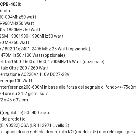
: CPB-4030:
scita
0-894Mhz50 watt
-960MHz50 Watt
05-1850MHz50 Watt
 GSM 19001930-1990MHz50 watt
70 MHz50 Watt
1b / 802.11g2401-2496 MHz.25 Watt (opzionale)
470MHz50 /100 Watt (opzionale)
tellitari1500-1600 o 1600-1700MHz15 Watt (opzionale)
tale Oltre 200 / 260 Watt
imentazione AC220V/ 110V DC27-28V
energia100 Watt
i interferenza200-600M in base alla forza del segnale di fondo<=-75dB
 ore su 24, 7 giorni su 7.
2 x 45 x 32 cm
((regolabile) 50- 400 metri
e del prodotto
(E190582) CSA (LR 112971 Livello 3)
 dispone di una scheda di controllo I/O (modulo RF) con relè rigidi (per 