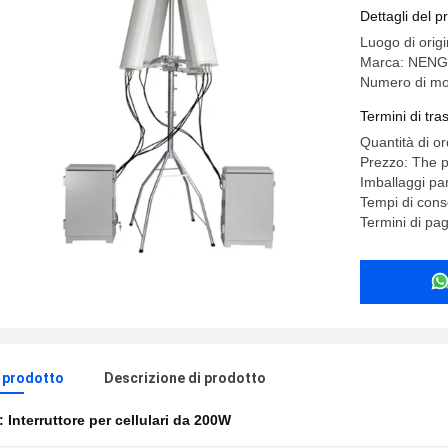
Con contr
Dettagli del p
Luogo di orig
Marca: NEN
Numero di mo
Termini di tr
Quantità di o
Prezzo: The p
Imballaggi par
Tempi di cons
Termini di pa
l prodotto
Descrizione di prodotto
e:
Interruttore per cellulari da 200W