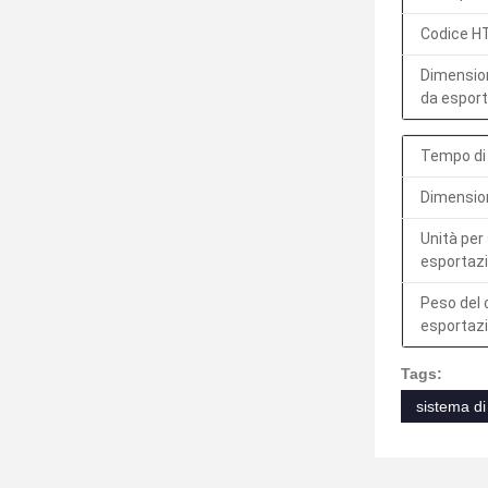
Codice H
Dimension
da espor
Tempo di
Dimension
Unità per
esportaz
Peso del 
esportaz
Tags:
sistema di