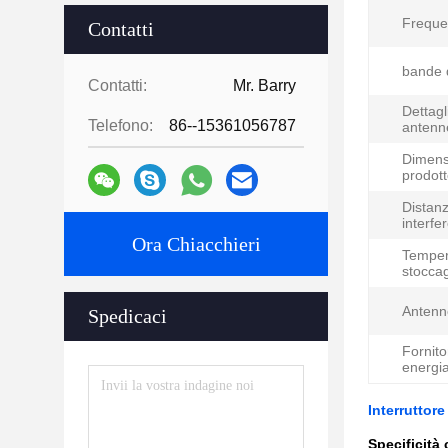
Freque
Contatti
bande 
Contatti:
Mr. Barry
Dettagl
Telefono:
86--15361056787
antenn
Dimens
prodott
Distanz
interfe
Ora Chiacchieri
Temper
stoccag
Antenn
Spedicaci
Fornito
energia
Interruttore
Specificità 