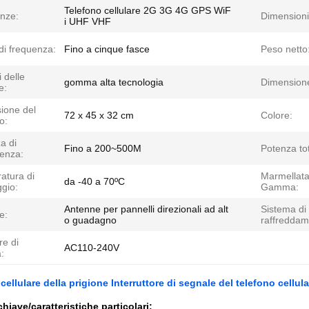
Telefono cellulare 2G 3G 4G GPS WiF
nze:
Dimensioni
i UHF VHF
di frequenza:
Fino a cinque fasce
Peso netto
i delle
gomma alta tecnologia
Dimension
e:
ione del
72 x 45 x 32 cm
Colore:
o:
a di
Fino a 200~500M
Potenza tot
renza:
atura di
Marmellat
da -40 a 70ºC
gio:
Gamma:
Antenne per pannelli direzionali ad alt
Sistema di
e:
o guadagno
raffreddam
re di
AC110-240V
:
 cellulare della prigione Interruttore di segnale del telefono cellu
chiave/caratteristiche particolari: