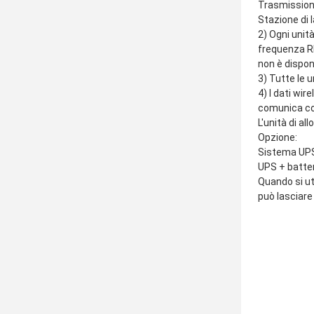
Trasmissione
Stazione di 
2) Ogni unità
frequenza R
non è disponi
3) Tutte le u
4) I dati wir
comunica co
L'unità di a
Opzione:
Sistema UP
UPS + batter
Quando si ut
può lasciare