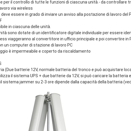
 per il controllo di tutte le funzioni di ciascuna unità.- da controll
lavoro via wireless
 deve essere in grado di inviare un avviso alla postazione di lavoro del
F
bile in ciascuna delle unità.
nità sono dotate di un identificatore digitale individuale per essere ide
eless viaggeranno al convertitore in ufficio principale e poi convertire 
n un computer di stazione di lavoro PC
lloggio è impermeabile e coperto da riscaldamento
S
ia (Due batterie 12V, normale batteria del tronco e può acquistare lo
ilizza il sistema UPS + due batterie da 12V, si può caricare la batteri
 il sistema jammer su 2-3 ore dipende dalla capacità della batteria (vedi