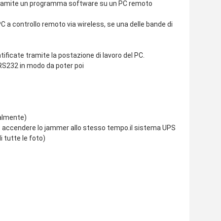
are tramite un programma software su un PC remoto
 PC a controllo remoto via wireless, se una delle bande di
ntificate tramite la postazione di lavoro del PC.
in RS232 in modo da poter poi
calmente)
a e accendere lo jammer allo stesso tempo.il sistema UPS
 tutte le foto)