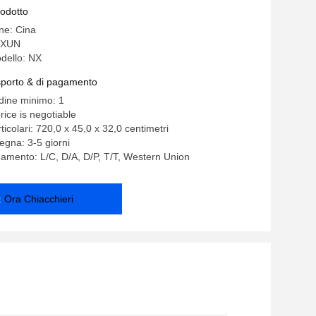
ollo wireless
rodotto
ine: Cina
GXUN
dello: NX
asporto & di pagamento
rdine minimo: 1
rice is negotiable
ticolari: 720,0 x 45,0 x 32,0 centimetri
egna: 3-5 giorni
gamento: L/C, D/A, D/P, T/T, Western Union
Ora Chiacchieri