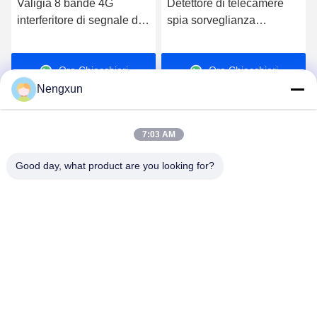
Valigia 8 bande 4G
Detettore di telecamere
interferitore di segnale del
spia sorveglianza
telefono cellulare,
Detettore di RF
interferitore GPS WiFi
Prevenzione del ladro con
Ora Chiacchieri
Ora Chiacchieri
UHF VHF interferitore con
allarme acustico
telecomando
Nengxun
7:03 AM
Good day, what product are you looking for?
Nengxun Communication Technology Co.,Ltd.
lxy514626@outlook.com
86--15361056787
Indirizzo: 401, Jinxinuo Signal Connection Technology
Industrial Park, n. 50, Baolong 2nd Road, Baolong Street,
distretto di Longgang, città di Shenzhen, provincia del
Guangdong