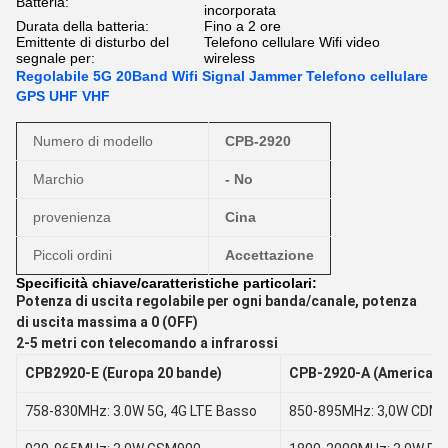
Batteria:
incorporata
Durata della batteria:
Fino a 2 ore
Emittente di disturbo del
Telefono cellulare Wifi video
segnale per:
wireless
Regolabile 5G 20Band Wifi Signal Jammer Telefono cellulare
GPS UHF VHF
Numero di modello
CPB-2920
Marchio
- No
provenienza
Cina
Piccoli ordini
Accettazione
Specificità chiave/caratteristiche particolari:
Potenza di uscita regolabile per ogni banda/canale, potenza
di uscita massima a 0 (OFF)
2-5 metri con telecomando a infrarossi
CPB2920-E (Europa 20 bande)
CPB-2920-A (America 2
758-830MHz: 3.0W 5G, 4G LTE Basso
850-895MHz: 3,0W CDMA