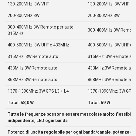
130-200MHz: 3W VHF
130-200MHz: 3W VHF
200-300MHz:3W
200-300MHz:3W
300-400MHz 3W Remote per auto
300-400MHz 3W Remote
315MHz
400-500MHz: 3W UHF e 433MHz
400-500MHz: 3W UHF e 
315MHz: 3W Remote auto
315MHz: 3W Remote au
433MHz:3W Remote auto
433MHz:3W Remote aut
868MHz:3W Remote auto
868MHz:3W Remote aut
1370-1390Mhz: 3W GPS L3 + L4
1370-1390Mhz: 3W GPS L
Total: 58,0 W
Total: 59 W
Tutte le frequenze possono essere mescolate molto flessibile
indipendente, LED ogni banda
Potenza di uscita regolabile per ogni banda/canale, potenza di