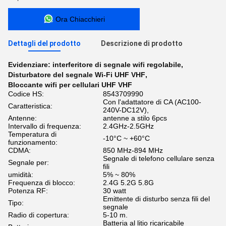
Ora Chiacchieri
Dettagli del prodotto
Descrizione di prodotto
Evidenziare:
interferitore di segnale wifi regolabile
,
Disturbatore del segnale Wi-Fi UHF VHF
,
Bloccante wifi per cellulari UHF VHF
Codice HS:
8543709990
Con l'adattatore di CA (AC100-
Caratteristica:
240V-DC12V),
Antenne:
antenne a stilo 6pcs
Intervallo di frequenza:
2.4GHz-2.5GHz
Temperatura di
-10°C ~ +60°C
funzionamento:
CDMA:
850 MHz-894 MHz
Segnale di telefono cellulare senza
Segnale per:
fili
umidità:
5% ~ 80%
Frequenza di blocco:
2.4G 5.2G 5.8G
Potenza RF:
30 watt
Emittente di disturbo senza fili del
Tipo:
segnale
Radio di copertura:
5-10 m.
Batteria al litio ricaricabile