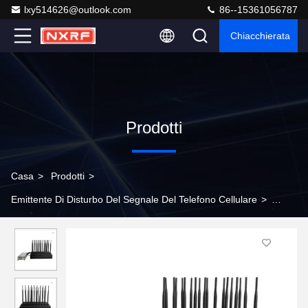
lxy514626@outlook.com
86--15361056787
Chiacchierata
Prodotti
Casa
>
Prodotti
>
Emittente Di Disturbo Del Segnale Del Telefono Cellulare
>
Regolabile 5G 20Band Wifi Signal Jammer Telefono cellulare
GPS UHF VHF